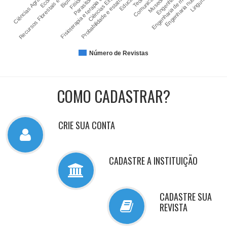
Parasitologia
Probabilidade e estatística
Linguística
Museologia
Recursos Florestais e E…
Engenharia nuclear
Ciências Agrárias
Engenharias
Comunicação
Fisioterapia e terapia oc…
Engenharia de minas
Educação
Ciências Exatas
Número de Revistas
COMO CADASTRAR?
CRIE SUA CONTA
CADASTRE A INSTITUIÇÃO
CADASTRE SUA
REVISTA