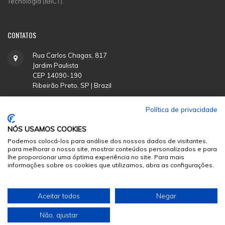
Tecnologia (IBICT).
CONTATOS
Rua Carlos Chagas, 817
Jardim Paulista
CEP 14090-190
Ribeirão Preto, SP | Brazil
Política de privacidade
(16) 3620-1251
NÓS USAMOS COOKIES
suporte@funpecrp.com.br
Podemos colocá-los para análise dos nossos dados de visitantes,
para melhorar o nosso site, mostrar conteúdos personalizados e para
lhe proporcionar uma óptima experiência no site. Para mais
informações sobre os cookies que utilizamos, abra as configurações.
© 2026
Sumários.org
. Todos os Direitos Reservados
Aceitar todos
Negar
Desenvolvido por
Não, ajustar