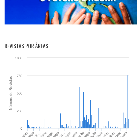
REVISTAS
POR ÁREAS
1000
750
Número de Revistas
500
250
0
Teologia
Biofísica
Ecologia
Fisiologia