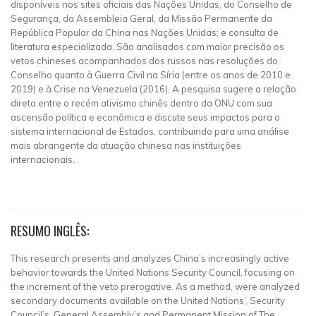
disponíveis nos sites oficiais das Nações Unidas, do Conselho de
Segurança, da Assembleia Geral, da Missão Permanente da
República Popular da China nas Nações Unidas; e consulta de
literatura especializada. São analisados com maior precisão os
vetos chineses acompanhados dos russos nas resoluções do
Conselho quanto à Guerra Civil na Síria (entre os anos de 2010 e
2019) e à Crise na Venezuela (2016). A pesquisa sugere a relação
direta entre o recém ativismo chinês dentro da ONU com sua
ascensão política e econômica e discute seus impactos para o
sistema internacional de Estados, contribuindo para uma análise
mais abrangente da atuação chinesa nas instituições
internacionais.
RESUMO INGLÊS:
This research presents and analyzes China’s increasingly active
behavior towards the United Nations Security Council, focusing on
the increment of the veto prerogative. As a method, were analyzed
secondary documents available on the United Nations’, Security
Council’s, General Assembly’s and Permanent Mission of The