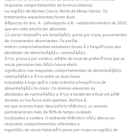
respostas comportamentais de bovinos leiteiros
na regiÃ£o de Montes Claros, Norte de Minas Gerais. Os
tratamentos experimentais foram duas
Ã©pocas do ano: A - julho/agosto e B - outubro/novembro de 2010,
que em cada uma foram utilizadas
12 vacas HolandÃªs em lactaÃ§Ã£o, puras por cruza, provenientes
de cruzamentos absorventes. Os parÃ¢-
metros comportamentais estudados foram Ã s frequÃªncias das
atividades de alimentaÃ§Ã£o, ruminaÃ§Ã£o,
Ã³cio, procura por sombra, alÃ©m do local de preferÃªncia que as
vacas permaneciam. NÃ£o houve efeito
significativo nas respostas comportamentais de alimentaÃ§Ã£o,
ruminaÃ§Ã£o e Ã³cio entre as duas fases
estudadas e logo apÃ³s cada ordenha a frequÃªncia de
alimentaÃ§Ã£o foi maior. Os animais elevaram as
atividades de ruminaÃ§Ã£o e Ã³cio e tenderam a ficar em pÃ©
durante os horÃ¡rios mais quentes. Na fase B,
em que ocorreu maior desconforto tÃ©rmico, os animais
permaneceram mais de 90% do tempo avaliado
localizados a sombra. O ambiente tÃ©rmico nÃ£o alterou as
respostas comportamentais referentes a
ingestÃ£o de vacas HolandÃªs puras por cruza na regiÃ£o do