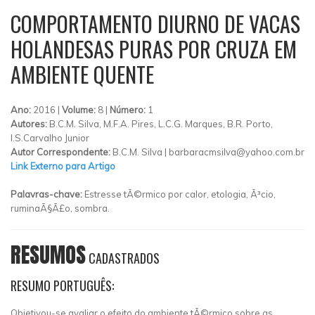
COMPORTAMENTO DIURNO DE VACAS
HOLANDESAS PURAS POR CRUZA EM
AMBIENTE QUENTE
Ano:
2016 |
Volume:
8 |
Número:
1
Autores:
B.C.M. Silva, M.F.A. Pires, L.C.G. Marques, B.R. Porto,
I.S.Carvalho Junior
Autor Correspondente:
B.C.M. Silva |
barbaracmsilva@yahoo.com.br
Link Externo para Artigo
Palavras-chave:
Estresse tÃ©rmico por calor, etologia, Ã³cio,
ruminaÃ§Ã£o, sombra.
RESUMOS
CADASTRADOS
RESUMO PORTUGUÊS:
Objetivou-se avaliar o efeito do ambiente tÃ©rmico sobre as