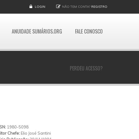
LOGIN
NÃO TEM CONTA?
REGISTRO
ANUIDADE SUMÁRIOS.ORG
FALE CONOSCO
PERDEU ACESSO?
SSN:
1980-5098
itor Chefe:
Elio José Santini