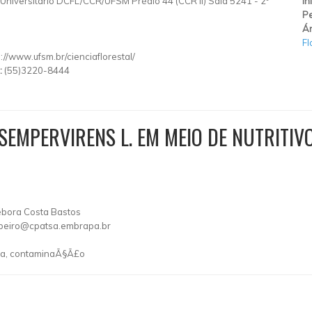
niversitário DCFL/CCR/UFSM Prédio 44 (CCR II) Sala 5241 - 2º
In
Pe
Ár
Fl
p://www.ufsm.br/cienciaflorestal/
:
(55)3220-8444
 SEMPERVIRENS L. EM MEIO DE NUTRITIV
 Débora Costa Bastos
ribeiro@cpatsa.embrapa.br
ica, contaminaÃ§Ã£o