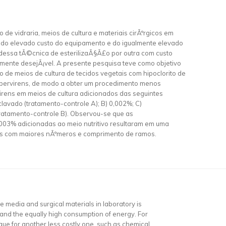
de vidraria, meios de cultura e materiais cirÃºrgicos em
do elevado custo do equipamento e do igualmente elevado
 dessa tÃ©cnica de esterilizaÃ§Ã£o por outra com custo
tamente desejÃ¡vel. A presente pesquisa teve como objetivo
de meios de cultura de tecidos vegetais com hipoclorito de
mpervirens, de modo a obter um procedimento menos
irens em meios de cultura adicionados das seguintes
clavado (tratamento-controle A); B) 0,002%; C)
tratamento-controle B). Observou-se que as
,003% adicionadas ao meio nutritivo resultaram em uma
as com maiores nÃºmeros e comprimento de ramos.
re media and surgical materials in laboratory is
t and the equally high consumption of energy. For
nique for another less costly one, such as chemical