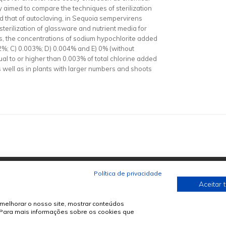
dy aimed to compare the techniques of sterilization
nd that of autoclaving, in Sequoia sempervirens
 sterilization of glassware and nutrient media for
ens, the concentrations of sodium hypochlorite added
02%; C) 0.003%; D) 0.004% and E) 0% (without
ual to or higher than 0.003% of total chlorine added
as well as in plants with larger numbers and shoots
Política de privacidade
Aceitar 
melhorar o nosso site, mostrar conteúdos
. Para mais informações sobre os cookies que