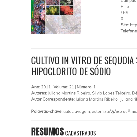
Campus U
Piso
/
RS
0
Site:
htt
Telefone
CULTIVO IN VITRO DE SEQUOIA
HIPOCLORITO DE SÓDIO
Ano:
2011 |
Volume:
21 |
Número:
1
Autores:
Juliana Martins Ribeiro, Silvio Lopes Teixeira,
Autor Correspondente:
Juliana Martins Ribeiro |
juliana.
Palavras-chave:
autoclavagem, esterilizaÃ§Ã£o quÃ­m
RESUMOS
CADASTRADOS