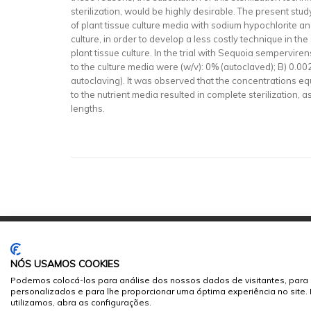
sterilization, would be highly desirable. The present stu
of plant tissue culture media with sodium hypochlorite a
culture, in order to develop a less costly technique in the
plant tissue culture. In the trial with Sequoia sempervir
to the culture media were (w/v): 0% (autoclaved); B) 0.0
autoclaving). It was observed that the concentrations eq
to the nutrient media resulted in complete sterilization, 
lengths.
NÓS USAMOS COOKIES
Podemos colocá-los para análise dos nossos dados de visitantes, para 
personalizados e para lhe proporcionar uma óptima experiência no site
© 2026
Sumários.org
. Todos os Direitos Reservados
utilizamos, abra as configurações.
Desenvolvido por