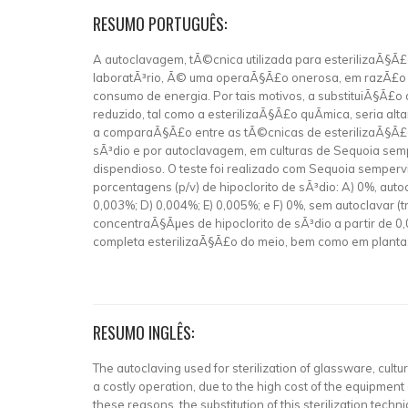
RESUMO PORTUGUÊS:
A autoclavagem, tÃ©cnica utilizada para esterilizaÃ§Ã£o 
laboratÃ³rio, Ã© uma operaÃ§Ã£o onerosa, em razÃ£o 
consumo de energia. Por tais motivos, a substituiÃ§Ã£o
reduzido, tal como a esterilizaÃ§Ã£o quÃ­mica, seria al
a comparaÃ§Ã£o entre as tÃ©cnicas de esterilizaÃ§Ã£o 
sÃ³dio e por autoclavagem, em culturas de Sequoia se
dispendioso. O teste foi realizado com Sequoia semperv
porcentagens (p/v) de hipoclorito de sÃ³dio: A) 0%, auto
0,003%; D) 0,004%; E) 0,005%; e F) 0%, sem autoclavar (
concentraÃ§Ãµes de hipoclorito de sÃ³dio a partir de 0
completa esterilizaÃ§Ã£o do meio, bem como em plant
RESUMO INGLÊS:
The autoclaving used for sterilization of glassware, cultu
a costly operation, due to the high cost of the equipmen
these reasons, the substitution of this sterilization tech