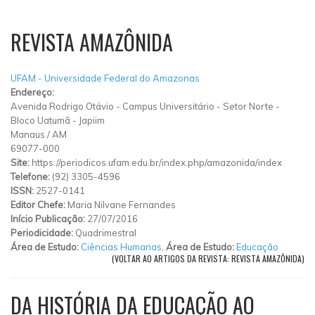
REVISTA AMAZÔNIDA
UFAM - Universidade Federal do Amazonas
Endereço:
Avenida Rodrigo Otávio
-
Campus Universitário - Setor Norte -
Bloco Uatumã
-
Japiim
Manaus
/
AM
69077-000
Site:
https://periodicos.ufam.edu.br/index.php/amazonida/index
Telefone:
(92) 3305-4596
ISSN:
2527-0141
Editor Chefe:
Maria Nilvane Fernandes
Início Publicação:
27/07/2016
Periodicidade:
Quadrimestral
Área de Estudo:
Ciências Humanas
,
Área de Estudo:
Educação
(VOLTAR AO ARTIGOS DA REVISTA: REVISTA AMAZÔNIDA)
DA HISTÓRIA DA EDUCAÇÃO AO