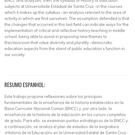
BNCC and analyzes, then, the syllabus of History of Education
subjects at Universidade Estadual de Santa Cruz -in the courses
which it makes up the syllabus -an analysis relevant to the area of
activity in which we find ourselves. The assumption defended is that
the changes that occurred in this last field can indicate ways for the
implementation of critical and reflective history teaching in middle
school, being able to assist in proposing new themes to
theclassroom that value diversity and plurality -democratic
education aspects from the stand of public education’s function in
our society.
RESUMO ESPANHOL:
Este trabajo propone reflexiones sobre los principios
fundamentales de la enseñanza de la historia establecidos en la
Base Curricular Nacional Común (BNCC) y, por otro lado, la
enseñanza de la historia de la educación en los cursos completos
de grado. Para ello, se examinan puntos estratégicos de la BNCC y,
a continuación, se analiza el plan de estudios de la asignatura
«Historia de la Educación» en la Universidad Estatal de Santa Cruz -