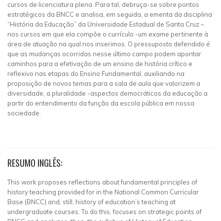
cursos de licenciatura plena. Para tal, debruça-se sobre pontos
estratégicos da BNCC e analisa, em seguida, a ementa da disciplina
“História da Educação” da Universidade Estadual de Santa Cruz –
nos cursos em que ela compõe o currículo -um exame pertinente à
área de atuação na qual nos inserimos. O pressuposto defendido é
que as mudanças ocorridas nesse último campo podem apontar
caminhos para a efetivação de um ensino de história crítico e
reflexivo nas etapas do Ensino Fundamental, auxiliando na
proposição de novos temas para a sala de aula que valorizem a
diversidade, a pluralidade -aspectos democráticos da educação a
partir do entendimento da função da escola pública em nossa
sociedade.
RESUMO INGLÊS:
This work proposes reflections about fundamental principles of
history teaching provided for in the National Common Curricular
Base (BNCC) and, still, history of education’s teaching at
undergraduate courses. To do this, focuses on strategic points of