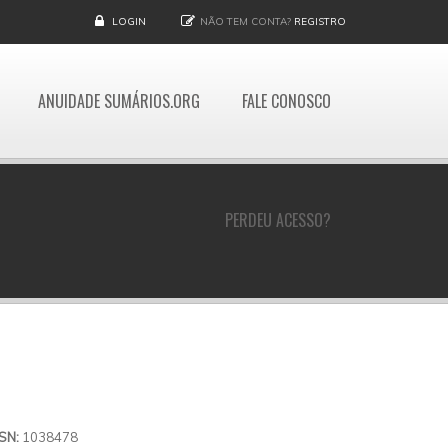
LOGIN
NÃO TEM CONTA?
REGISTRO
ANUIDADE SUMÁRIOS.ORG
FALE CONOSCO
PERDEU ACESSO?
SSN:
1038478