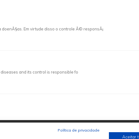
a doenÃ§as. Em virtude disso o controle Ã© responsÃ¡
 diseases and its control is responsible fo
Política de privacidade
Aceitar 