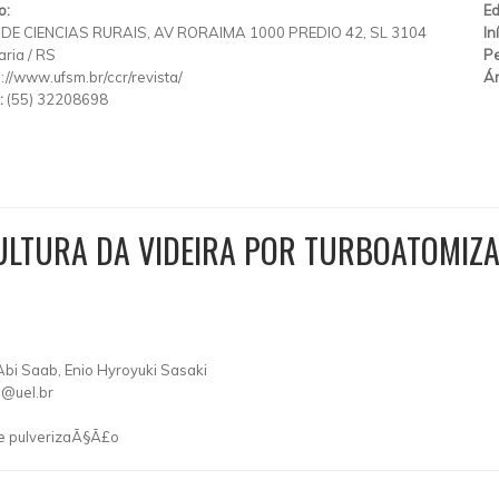
o:
Ed
DE CIENCIAS RURAIS, AV RORAIMA 1000 PREDIO 42, SL 3104
In
aria
/
RS
Pe
p://www.ufsm.br/ccr/revista/
Ár
:
(55) 32208698
ULTURA DA VIDEIRA POR TURBOATOMIZ
Abi Saab, Enio Hyroyuki Sasaki
n@uel.br
de pulverizaÃ§Ã£o