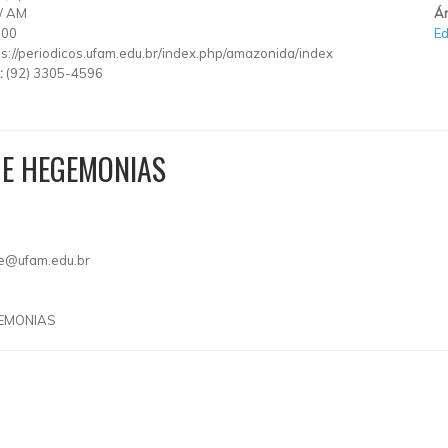
/
AM
Ár
000
E
ps://periodicos.ufam.edu.br/index.php/amazonida/index
:
(92) 3305-4596
 E HEGEMONIAS
e@ufam.edu.br
EMONIAS