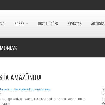
ÍCIO
SOBRE
INSTITUIÇÕES
REVISTAS
ARTIGOS
EMONIAS
ISTA AMAZÔNIDA
Universidade Federal do Amazonas
I
o:
Ed
Rodrigo Otávio
-
Campus Universitário - Setor Norte - Bloco
In
-
Japiim
Pe