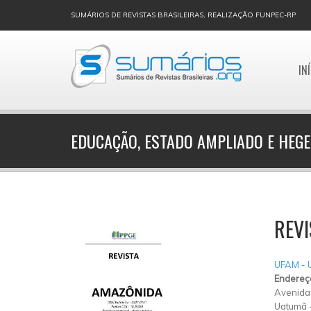
SUMÁRIOS DE REVISTAS BRASILEIRAS, REALIZAÇÃO FUNPEC-RP
IN
EDUCAÇÃO, ESTADO AMPLIADO E HEG
REV
UFAM - 
Endereç
Avenida 
Uatumã