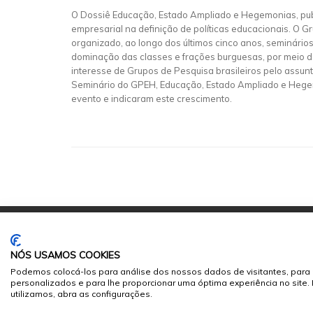
O Dossiê Educação, Estado Ampliado e Hegemonias, pub
empresarial na definição de políticas educacionais. O
organizado, ao longo dos últimos cinco anos, seminári
dominação das classes e frações burguesas, por meio d
interesse de Grupos de Pesquisa brasileiros pelo assun
Seminário do GPEH, Educação, Estado Ampliado e Hegem
evento e indicaram este crescimento.
NÓS USAMOS COOKIES
Podemos colocá-los para análise dos nossos dados de visitantes, para 
personalizados e para lhe proporcionar uma óptima experiência no site
© 2026
Sumários.org
. Todos os Direitos Reservados
utilizamos, abra as configurações.
Desenvolvido por