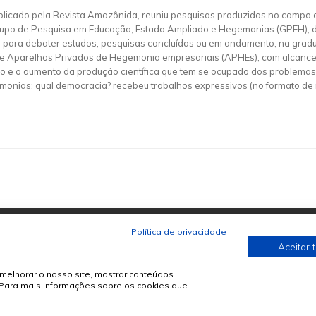
licado pela Revista Amazônida, reuniu pesquisas produzidas no campo
 Grupo de Pesquisa em Educação, Estado Ampliado e Hegemonias (GPEH), d
os para debater estudos, pesquisas concluídas ou em andamento, na grad
e Aparelhos Privados de Hegemonia empresariais (APHEs), com alcance 
to e o aumento da produção científica que tem se ocupado dos problema
onias: qual democracia? recebeu trabalhos expressivos (no formato de
Política de privacidade
Aceitar 
melhorar o nosso site, mostrar conteúdos
. Para mais informações sobre os cookies que