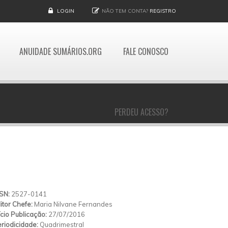
LOGIN
NÃO TEM CONTA?
REGISTRO
ANUIDADE SUMÁRIOS.ORG
FALE CONOSCO
PERDEU ACESSO?
SSN:
2527-0141
itor Chefe:
Maria Nilvane Fernandes
ício Publicação:
27/07/2016
riodicidade:
Quadrimestral