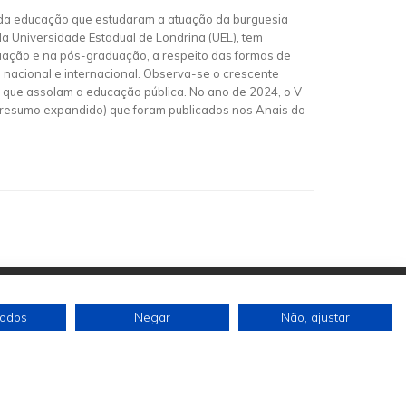
 da educação que estudaram a atuação da burguesia
a Universidade Estadual de Londrina (UEL), tem
uação e na pós-graduação, a respeito das formas de
nacional e internacional. Observa-se o crescente
s que assolam a educação pública. No ano de 2024, o V
 resumo expandido) que foram publicados nos Anais do
todos
Negar
Não, ajustar
Siga-nos