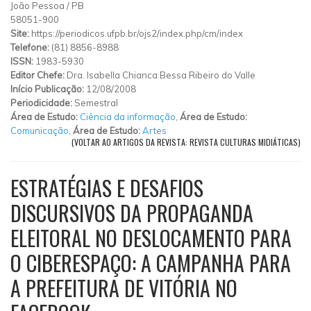
João Pessoa
/
PB
58051-900
Site:
https://periodicos.ufpb.br/ojs2/index.php/cm/index
Telefone:
(81) 8856-8988
ISSN:
1983-5930
Editor Chefe:
Dra. Isabella Chianca Bessa Ribeiro do Valle
Início Publicação:
12/08/2008
Periodicidade:
Semestral
Área de Estudo:
Ciência da informação
,
Área de Estudo:
Comunicação
,
Área de Estudo:
Artes
(VOLTAR AO ARTIGOS DA REVISTA: REVISTA CULTURAS MIDIÁTICAS)
ESTRATÉGIAS E DESAFIOS
DISCURSIVOS DA PROPAGANDA
ELEITORAL NO DESLOCAMENTO PARA
O CIBERESPAÇO: A CAMPANHA PARA
A PREFEITURA DE VITÓRIA NO