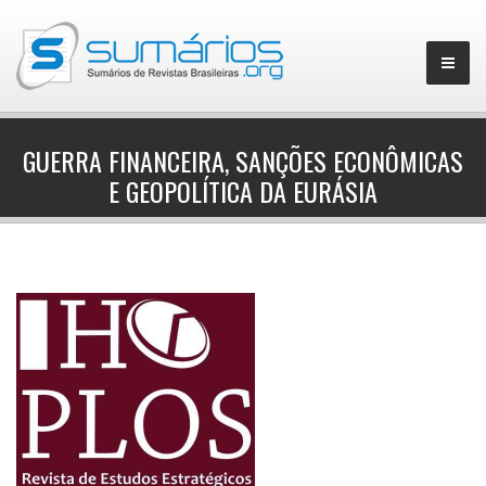
GUERRA FINANCEIRA, SANÇÕES ECONÔMICAS
E GEOPOLÍTICA DA EURÁSIA
▼