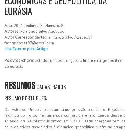
ECONÔMICAS E GEOPOLÍTICA DA
EURÁSIA
Ano:
2021 |
Volume:
5 |
Número:
8
Autores:
Fernando Silva Azevedo
Autor Correspondente:
Fernando Silva Azevedo |
fernandoaze87@gmail.com
Link Externo para Artigo
Palavras-chave:
estados unidos, irã, guerra financeira, geopolítica
da eurásia
RESUMOS
CADASTRADOS
RESUMO PORTUGUÊS:
Os Estados Unidos praticam uma pressão contra a República
Islâmica do Irã por ferramentas comerciais e financeiras desde a
eclosão da Revolução Islâmica em 1979. Essas coerções tem os
seus objetivos associados à dinâmica geopolítica e não ao campo