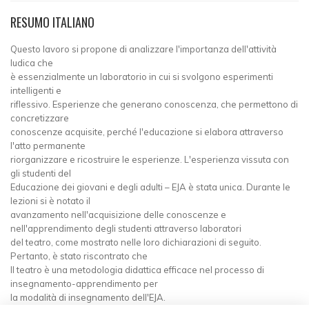
RESUMO ITALIANO
Questo lavoro si propone di analizzare l'importanza dell'attività
ludica che
è essenzialmente un laboratorio in cui si svolgono esperimenti
intelligenti e
riflessivo. Esperienze che generano conoscenza, che permettono di
concretizzare
conoscenze acquisite, perché l'educazione si elabora attraverso
l'atto permanente
riorganizzare e ricostruire le esperienze. L'esperienza vissuta con
gli studenti del
Educazione dei giovani e degli adulti – EJA è stata unica. Durante le
lezioni si è notato il
avanzamento nell'acquisizione delle conoscenze e
nell'apprendimento degli studenti attraverso laboratori
del teatro, come mostrato nelle loro dichiarazioni di seguito.
Pertanto, è stato riscontrato che
Il teatro è una metodologia didattica efficace nel processo di
insegnamento-apprendimento per
la modalità di insegnamento dell'EJA.