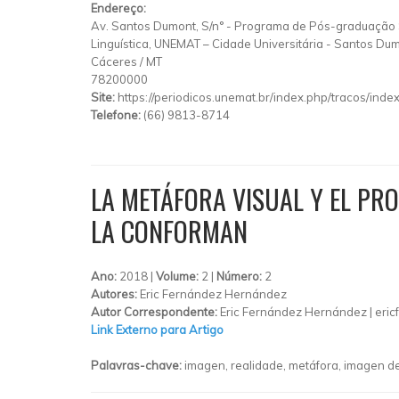
Endereço:
Av. Santos Dumont, S/n°
-
Programa de Pós-graduação 
Linguística, UNEMAT – Cidade Universitária
-
Santos Du
Cáceres
/
MT
78200000
Site:
https://periodicos.unemat.br/index.php/tracos/inde
Telefone:
(66) 9813-8714
LA METÁFORA VISUAL Y EL PR
LA CONFORMAN
Ano:
2018 |
Volume:
2 |
Número:
2
Autores:
Eric Fernández Hernández
Autor Correspondente:
Eric Fernández Hernández |
eric
Link Externo para Artigo
Palavras-chave:
imagen, realidade, metáfora, imagen de