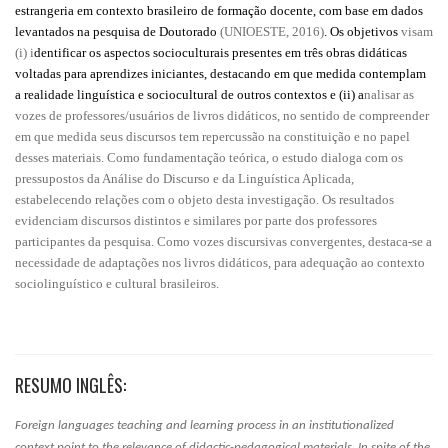
estrangeria em contexto brasileiro de formação docente, com base em dados
levantados na pesquisa de Doutorado
(UNIOESTE, 2016)
. Os objetivos
visam
(i) i
dentificar os aspectos socioculturais presentes em três obras didáticas
voltadas para aprendizes iniciantes, destacando em que medida contemplam
a realidade linguística e sociocultural de outros contextos e (ii) a
nalisar as
vozes de professores/usuários de livros didáticos, no sentido de compreender
em que medida seus discursos tem repercussão na constituição e no papel
desses materiais. Como fundamentação teórica, o estudo dialoga com os
pressupostos da Análise do Discurso e da Linguística Aplicada,
estabelecendo relações com o objeto desta investigação. Os resultados
evidenciam discursos distintos e similares por parte dos professores
participantes da pesquisa. Como vozes discursivas convergentes, destaca-se a
necessidade de adaptações nos livros didáticos, para adequação ao contexto
sociolinguístico e cultural brasileiros.
RESUMO INGLÊS:
Foreign languages teaching and learning process ​​in an institutionalized
context point to the relevance of didactic-pedagogical materials. In spite of the