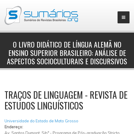
O LIVRO DIDÁTICO DE LÍNGUA ALEMÃ NO
ENSINO SUPERIOR BRASILEIRO: ANÁLISE DE
▼
ASPECTOS SOCIOCULTURAIS E DISCURSIVOS
TRAÇOS DE LINGUAGEM - REVISTA DE
ESTUDOS LINGUÍSTICOS
Universidade do Estado de Mato Grosso
Endereço:
Av. Santos Dumont, S/n°
-
Programa de Pós-graduação Stricto