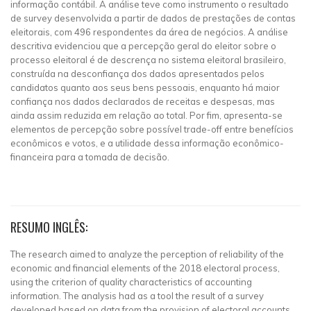
informação contábil. A análise teve como instrumento o resultado
de survey desenvolvida a partir de dados de prestações de contas
eleitorais, com 496 respondentes da área de negócios. A análise
descritiva evidenciou que a percepção geral do eleitor sobre o
processo eleitoral é de descrença no sistema eleitoral brasileiro,
construída na desconfiança dos dados apresentados pelos
candidatos quanto aos seus bens pessoais, enquanto há maior
confiança nos dados declarados de receitas e despesas, mas
ainda assim reduzida em relação ao total. Por fim, apresenta-se
elementos de percepção sobre possível trade-off entre benefícios
econômicos e votos, e a utilidade dessa informação econômico-
financeira para a tomada de decisão.
RESUMO INGLÊS:
The research aimed to analyze the perception of reliability of the
economic and financial elements of the 2018 electoral process,
using the criterion of quality characteristics of accounting
information. The analysis had as a tool the result of a survey
developed based on data from the provision of electoral accounts,