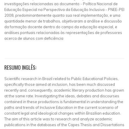
investigações relacionadas ao documento - Política Nacional de
Educação Especial na Perspectiva da Educação Inclusiva - PNEE-PEI
2008, predominantemente quanto sua real implementação, e uma
quantidade menor de trabalhos, objetivaram a análise e discussão
da formação docente dentro do campo da educação especial, e
análises pontuais relacionadas às representações de professores
acerca de alunos com deficiência
RESUMO INGLÊS:
Scientific research in Brazil related to Public Educational Policies,
specifically those aimed at inclusion, has been much discussed
recently and, consequently, academic literary production has grown
at the same rate. Investigating the ideas, debates and discourses
contained in these productions is fundamental in understanding the
paths and trends of Inclusive Education in the current scenario of
constant legal and ideological changes within Brazilian education.
The aim of this article was to research and analyze academic
publications in the databases of the Capes Thesis and Dissertations