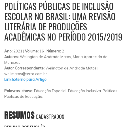
POLÍTICAS PÚBLICAS DE INCLUSÃO
ESCOLAR NO BRASIL: UMA REVISÃO
LITERÁRIA DE PRODUÇÕES
ACADÊMICAS NO PERÍODO 2015/2019
Ano:
2021 |
Volume:
16 |
Número:
2
Autores:
Welington de Andrade Matos, Maria Aparecida de
Menezes
Autor Correspondente:
Welington de Andrade Matos |
wellmatos@terra.com.br
Link Externo para Artigo
Palavras-chave:
Educação Especial. Educação Inclusiva. Políticas
Públicas de Educação.
RESUMOS
CADASTRADOS