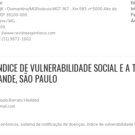
o:
Ed
K - Diamantina/MGRodovia MGT 367 - Km 583, nº 5000 Alto da
In
CEP 39100-000
Pe
ina
/
MG
Ár
000
p://www.revistaespinhaco.com
:
(31) 9972-1002
NDICE DE VULNERABILIDADE SOCIAL E A
ANDE, SÃO PAULO
 Paula Barreto Haddad
mail.com
nômicos, sistema de notificação de doenças, índice de vulnerabilidade s