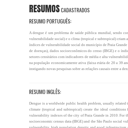
RESUMOS
CADASTRADOS
RESUMO PORTUGUÊS:
A dengue é um problema de saúde pública mundial, sendo comu
vulnerabilidade social) e o clima (tropical e subtropical) criam 
índices de vulnerabilidade social do município de Praia Grande 
de doenças), dados socioeconômicos do censo (IBGE) e o índi
setores censitários com indicadores de média e alta vulnerabili
na população economicamente ativa (faixa etária de 20 a 39 an
instigando novas pesquisas sobre as relações causais entre a de
RESUMO INGLÊS:
Dengue is a worldwide public health problem, usually related t
climate (tropical and subtropical) create the ideal conditions
vulnerability indexes of the city of Praia Grande in 2010. For 
socioeconomic census data (IBGE) and the São Paulo social vuln
vulnerability, high population density and good infrastructure