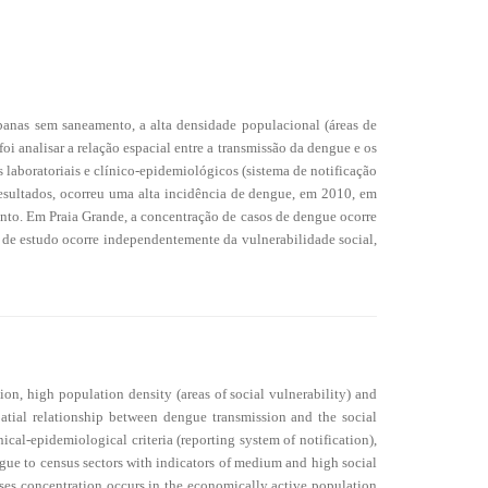
anas sem saneamento, a alta densidade populacional (áreas de
foi analisar a relação espacial entre a transmissão da dengue e os
 laboratoriais e clínico-epidemiológicos (sistema de notificação
sultados, ocorreu uma alta incidência de dengue, em 2010, em
mento. Em Praia Grande, a concentração de casos de dengue ocorre
 de estudo ocorre independentemente da vulnerabilidade social,
on, high population density (areas of social vulnerability) and
spatial relationship between dengue transmission and the social
cal-epidemiological criteria (reporting system of notification),
gue to census sectors with indicators of medium and high social
ases concentration occurs in the economically active population