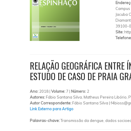
Endereç
Campus J
Jacuba 
Diamant
39100-
Site:
htt
Telefone
RELAÇÃO GEOGRÁFICA ENTRE Í
ESTUDO DE CASO DE PRAIA GR
Ano:
2018 |
Volume:
7 |
Número:
2
Autores:
Fábio Santana Silva, Matheus Pereira Libório,
Autor Correspondente:
Fábio Santana Silva |
f4bioss@g
Link Externo para Artigo
Palavras-chave:
Transmissão da dengue, dados socioeco