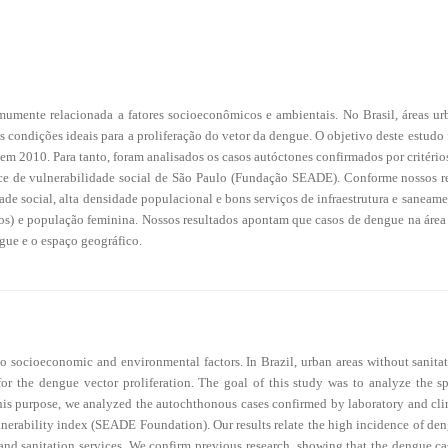
mente relacionada a fatores socioeconômicos e ambientais. No Brasil, áreas urb
as condições ideais para a proliferação do vetor da dengue. O objetivo deste estudo 
em 2010. Para tanto, foram analisados os casos autóctones confirmados por critérios
ce de vulnerabilidade social de São Paulo (Fundação SEADE). Conforme nossos re
dade social, alta densidade populacional e bons serviços de infraestrutura e sanea
os) e população feminina. Nossos resultados apontam que casos de dengue na área
ngue e o espaço geográfico.
o socioeconomic and environmental factors. In Brazil, urban areas without sanitati
 for the dengue vector proliferation. The goal of this study was to analyze the 
this purpose, we analyzed the autochthonous cases confirmed by laboratory and clini
erability index (SEADE Foundation). Our results relate the high incidence of den
 and sanitation services. We confirm previous research, showing that the dengue c