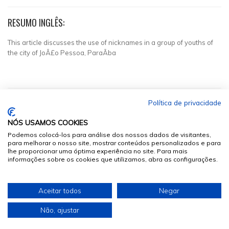
RESUMO INGLÊS:
This article discusses the use of nicknames in a group of youths of
the city of JoÃ£o Pessoa, ParaÃ­ba
Política de privacidade
NÓS USAMOS COOKIES
Podemos colocá-los para análise dos nossos dados de visitantes,
para melhorar o nosso site, mostrar conteúdos personalizados e para
lhe proporcionar uma óptima experiência no site. Para mais
informações sobre os cookies que utilizamos, abra as configurações.
© 2026
Sumários.org
. Todos os Direitos Reservados
Aceitar todos
Negar
Desenvolvido por
Não, ajustar