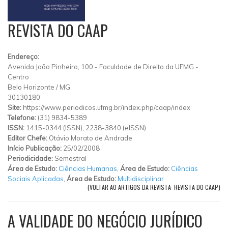
REVISTA DO CAAP
Endereço:
Avenida João Pinheiro, 100
-
Faculdade de Direito da UFMG
-
Centro
Belo Horizonte
/
MG
30130180
Site:
https://www.periodicos.ufmg.br/index.php/caap/index
Telefone:
(31) 9834-5389
ISSN:
1415-0344 (ISSN); 2238-3840 (eISSN)
Editor Chefe:
Otávio Morato de Andrade
Início Publicação:
25/02/2008
Periodicidade:
Semestral
Área de Estudo:
Ciências Humanas
,
Área de Estudo:
Ciências
Sociais Aplicadas
,
Área de Estudo:
Multidisciplinar
(VOLTAR AO ARTIGOS DA REVISTA: REVISTA DO CAAP)
A VALIDADE DO NEGÓCIO JURÍDICO