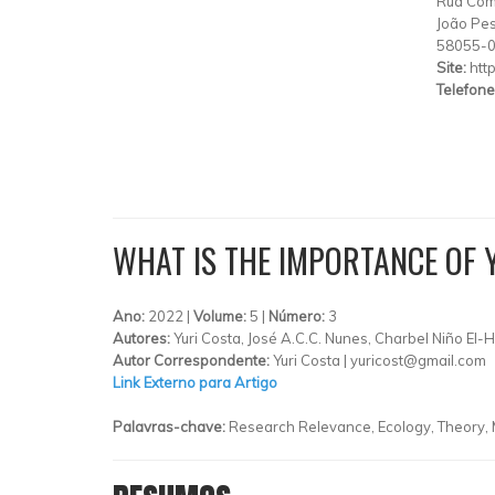
Rua Come
João Pe
58055-
Site:
htt
Telefone
WHAT IS THE IMPORTANCE OF
Ano:
2022 |
Volume:
5 |
Número:
3
Autores:
Yuri Costa, José A.C.C. Nunes, Charbel Niño El-
Autor Correspondente:
Yuri Costa |
yuricost@gmail.com
Link Externo para Artigo
Palavras-chave:
Research Relevance, Ecology, Theory, 