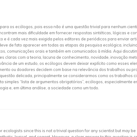
ara os ecólogos, pois essa não é uma questão trivial para nenhum cienti
ncontram mais dificuldade em fornecer respostas sintéticas, lógicas e co
e é cada vez mais exigida pelos editores de periódicos para enviar artig
deve de fato aparecer em todas as etapas da pesquisa ecológica, incluin
itos, comunicações orais e também em comunicados à mídia. Aqui discuti
 claras com a teoria, lacuna de conhecimento, novidade, inovação metod
evância de um estudo, os ecólogos devem deixar explícito como esses el
iamento ou doadores decidem com base na relevância dos trabalhos ou 
 questão delicada, principalmente se considerarmos como os trabalhos c
 simples “lista de argumentos obrigatórios”, ecólogos, especialmente em
gia e, em última análise, a sociedade como um todo.
 ecologists since this is not a trivial question for any scientist but may be
ynthetic, logical, and cogent. However, a clear answer to this question is cr