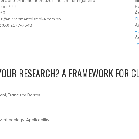
rciante Antônio de Souza Lima, 25
-
Mangabeira
In
ssoa
/
PB
Pe
060
Ár
ps://environmentalsmoke.com.br/
Ci
:
(83) 2177-7648
Ár
H
Ár
Le
 YOUR RESEARCH? A FRAMEWORK FOR CL
Hani, Francisco Barros
Methodology, Applicability