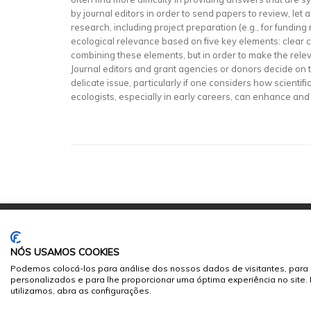
by journal editors in order to send papers to review, let 
research, including project preparation (e.g., for fundi
ecological relevance based on five key elements: clear c
combining these elements, but in order to make the rele
Journal editors and grant agencies or donors decide on t
delicate issue, particularly if one considers how scienti
ecologists, especially in early careers, can enhance and 
NÓS USAMOS COOKIES
Podemos colocá-los para análise dos nossos dados de visitantes, para 
personalizados e para lhe proporcionar uma óptima experiência no site
© 2026
Sumários.org
. Todos os Direitos Reservados
utilizamos, abra as configurações.
Desenvolvido por