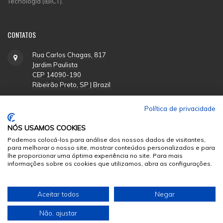
Tecnologia (IBICT).
CONTATOS
Rua Carlos Chagas, 817
Jardim Paulista
CEP 14090-190
Ribeirão Preto, SP | Brazil
Política de privacidade
(16) 3620-1251
NÓS USAMOS COOKIES
suporte@funpecrp.com.br
Podemos colocá-los para análise dos nossos dados de visitantes,
para melhorar o nosso site, mostrar conteúdos personalizados e para
lhe proporcionar uma óptima experiência no site. Para mais
informações sobre os cookies que utilizamos, abra as configurações.
© 2026
Sumários.org
. Todos os Direitos Reservados
Aceitar todos
Negar
Desenvolvido por
Não, ajustar