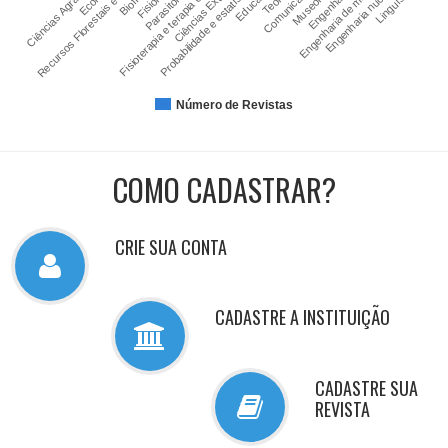
Parasitologia
Probabilidade e estatística
Linguística
Museologia
Recursos Florestais e E…
Engenharia nuclear
Ciências Agrárias
Engenharias
Comunicação
Fisioterapia e terapia oc…
Engenharia de minas
Educação
Ciências Exatas
Número de Revistas
COMO CADASTRAR?
CRIE SUA CONTA
CADASTRE A INSTITUIÇÃO
CADASTRE SUA
REVISTA