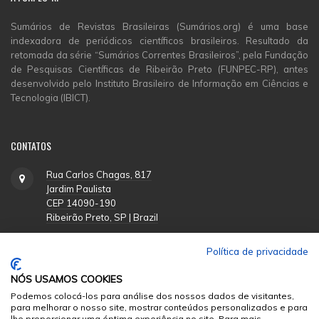
Sumários de Revistas Brasileiras (Sumários.org) é uma base
indexadora de periódicos científicos brasileiros. Resultado da
retomada da série “Sumários Correntes Brasileiros”, pela Fundação
de Pesquisas Científicas de Ribeirão Preto (FUNPEC-RP), antes
desenvolvido pelo Instituto Brasileiro de Informação em Ciências e
Tecnologia (IBICT).
CONTATOS
Rua Carlos Chagas, 817
Jardim Paulista
CEP 14090-190
Ribeirão Preto, SP | Brazil
Política de privacidade
(16) 3620-1251
NÓS USAMOS COOKIES
suporte@funpecrp.com.br
Podemos colocá-los para análise dos nossos dados de visitantes,
para melhorar o nosso site, mostrar conteúdos personalizados e para
lhe proporcionar uma óptima experiência no site. Para mais