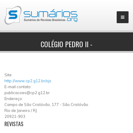
COLÉGIO PEDRO II -
▼
Site:
http://www.cp2.g12.br/ojs
E-mail contato:
publicacoes@cp2.g12.br
Endereço:
Campo de São Cristóvão, 177 - São Cristóvão
Rio de Janeiro
/
RJ
20921-903
REVISTAS