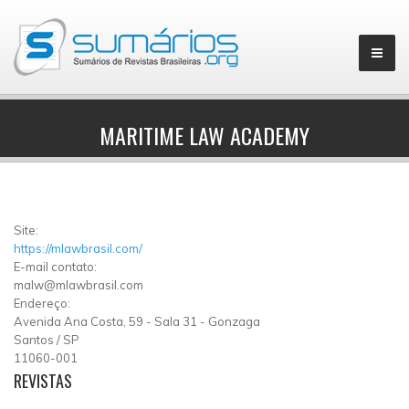
MARITIME LAW ACADEMY
▼
Site:
https://mlawbrasil.com/
E-mail contato:
malw@mlawbrasil.com
Endereço:
Avenida Ana Costa, 59
-
Sala 31
-
Gonzaga
Santos
/
SP
11060-001
REVISTAS