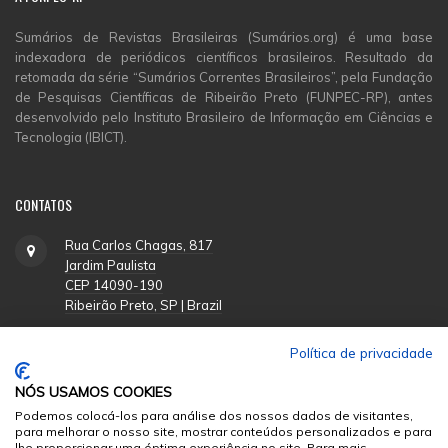
Sumários de Revistas Brasileiras (Sumários.org) é uma base
indexadora de periódicos científicos brasileiros. Resultado da
retomada da série “Sumários Correntes Brasileiros”, pela Fundação
de Pesquisas Científicas de Ribeirão Preto (FUNPEC-RP), antes
desenvolvido pelo Instituto Brasileiro de Informação em Ciências e
Tecnologia (IBICT).
CONTATOS
Rua Carlos Chagas, 817
Jardim Paulista
CEP 14090-190
Ribeirão Preto, SP | Brazil
Política de privacidade
(16) 3620-1251
NÓS USAMOS COOKIES
suporte@funpecrp.com.br
Podemos colocá-los para análise dos nossos dados de visitantes,
para melhorar o nosso site, mostrar conteúdos personalizados e para
lhe proporcionar uma óptima experiência no site. Para mais