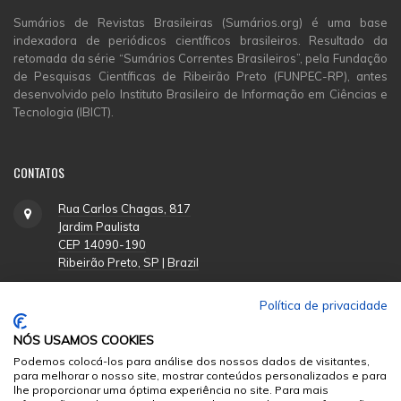
Sumários de Revistas Brasileiras (Sumários.org) é uma base
indexadora de periódicos científicos brasileiros. Resultado da
retomada da série “Sumários Correntes Brasileiros”, pela Fundação
de Pesquisas Científicas de Ribeirão Preto (FUNPEC-RP), antes
desenvolvido pelo Instituto Brasileiro de Informação em Ciências e
Tecnologia (IBICT).
CONTATOS
Rua Carlos Chagas, 817
Jardim Paulista
CEP 14090-190
Ribeirão Preto, SP | Brazil
Política de privacidade
(16) 3620-1251
NÓS USAMOS COOKIES
suporte@funpecrp.com.br
Podemos colocá-los para análise dos nossos dados de visitantes,
para melhorar o nosso site, mostrar conteúdos personalizados e para
lhe proporcionar uma óptima experiência no site. Para mais