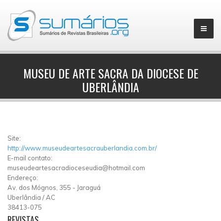
MUSEU DE ARTE SACRA DA DIOCESE DE
UBERLÂNDIA
▼
Site:
http://www.museudeartesacrauberlandia.com.br/
E-mail contato:
museudeartesacradioceseudia@hotmail.com
Endereço:
Av. dos Mógnos, 355 - Jaraguá
Uberlândia
/
AC
38413-075
REVISTAS