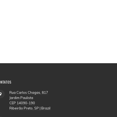
ONTATOS
Rua Carlos Chagas, 817
Jardim Paulista
CEP 14090-190
Ribeirão Preto, SP | Brazil