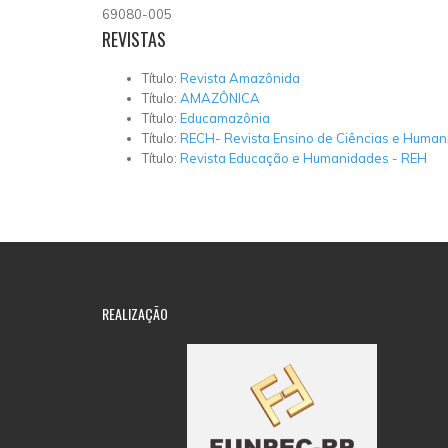
69080-005
REVISTAS
Título:
Revista Amazônida
Título:
AMAZÔNICA
Título:
Educamazônia
Título:
RECH- Revista Ensino de Ciências e Huma
Título:
Revista Educação e Humanidades - REH
REALIZAÇÃO