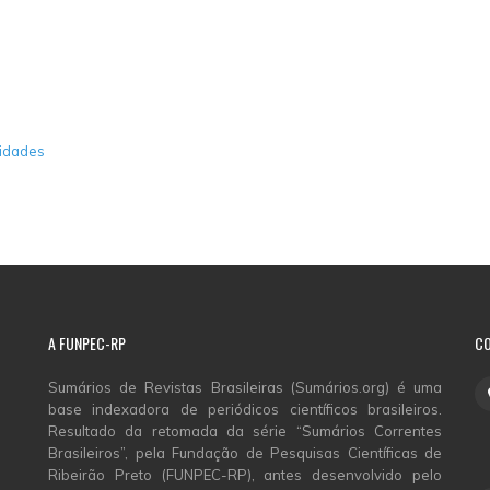
nidades
A
FUNPEC-RP
C
Sumários de Revistas Brasileiras (Sumários.org) é uma
base indexadora de periódicos científicos brasileiros.
Resultado da retomada da série “Sumários Correntes
Brasileiros”, pela Fundação de Pesquisas Científicas de
Ribeirão Preto (FUNPEC-RP), antes desenvolvido pelo