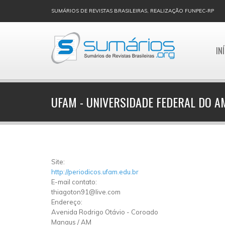
SUMÁRIOS DE REVISTAS BRASILEIRAS, REALIZAÇÃO FUNPEC-RP
IN
UFAM - UNIVERSIDADE FEDERAL DO 
Site:
http://periodicos.ufam.edu.br
E-mail contato:
thiagoton91@live.com
Endereço:
Avenida Rodrigo Otávio
-
Coroado
Manaus
/
AM