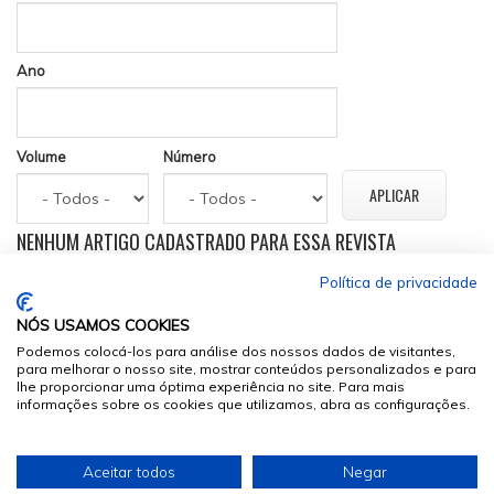
Ano
Volume
Número
NENHUM ARTIGO CADASTRADO PARA ESSA REVISTA
Política de privacidade
NÓS USAMOS COOKIES
Podemos colocá-los para análise dos nossos dados de visitantes,
para melhorar o nosso site, mostrar conteúdos personalizados e para
lhe proporcionar uma óptima experiência no site. Para mais
informações sobre os cookies que utilizamos, abra as configurações.
© 2026
Sumários.org
. Todos os Direitos Reservados
Aceitar todos
Negar
Desenvolvido por