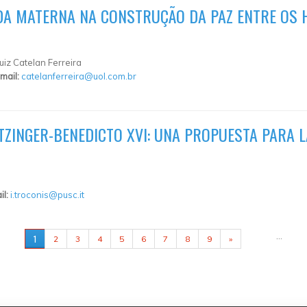
UDA MATERNA NA CONSTRUÇÃO DA PAZ ENTRE OS
iz Catelan Ferreira
mail:
catelanferreira@uol.com.br
TZINGER-BENEDICTO XVI: UNA PROPUESTA PARA L
il:
i.troconis@pusc.it
…
1
2
3
4
5
6
7
8
9
»