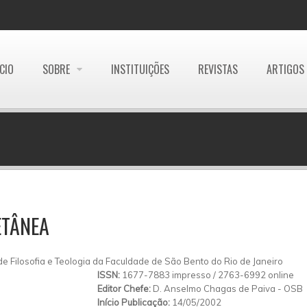
ÍCIO
SOBRE
INSTITUIÇÕES
REVISTAS
ARTIGOS
ETÂNEA
de Filosofia e Teologia da Faculdade de São Bento do Rio de Janeiro
ISSN:
1677-7883 impresso / 2763-6992 online
Editor Chefe:
D. Anselmo Chagas de Paiva - OSB
Início Publicação:
14/05/2002