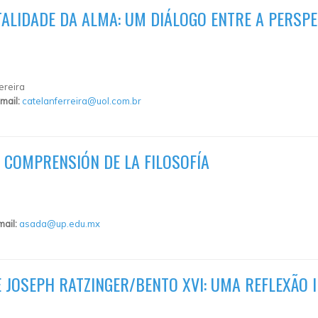
LIDADE DA ALMA: UM DIÁLOGO ENTRE A PERSPEC
ereira
mail:
catelanferreira@uol.com.br
A COMPRENSIÓN DE LA FILOSOFÍA
mail:
asada@up.edu.mx
 JOSEPH RATZINGER/BENTO XVI: UMA REFLEXÃO 