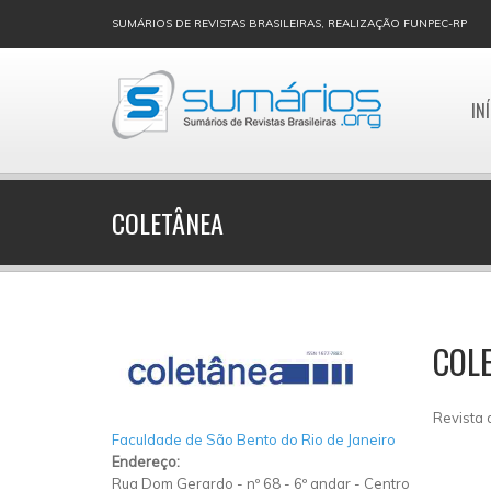
SUMÁRIOS DE REVISTAS BRASILEIRAS, REALIZAÇÃO FUNPEC-RP
IN
COLETÂNEA
COL
Revista 
Faculdade de São Bento do Rio de Janeiro
Endereço:
Rua Dom Gerardo
-
nº 68 - 6º andar
-
Centro