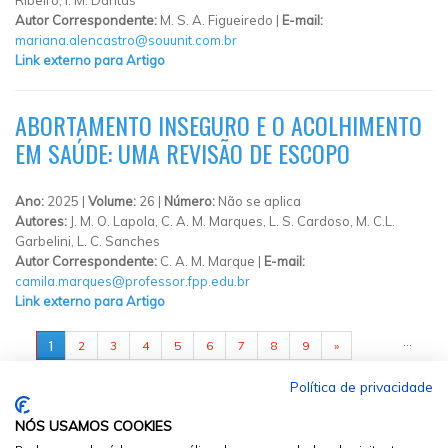
Autor Correspondente:
M. S. A. Figueiredo |
E-mail:
mariana.alencastro@souunit.com.br
Link externo para Artigo
ABORTAMENTO INSEGURO E O ACOLHIMENTO
EM SAÚDE: UMA REVISÃO DE ESCOPO
Ano:
2025 |
Volume:
26 |
Número:
Não se aplica
Autores:
J. M. O. Lapola, C. A. M. Marques, L. S. Cardoso, M. C.L.
Garbelini, L. C. Sanches
Autor Correspondente:
C. A. M. Marque |
E-mail:
camila.marques@professor.fpp.edu.br
Link externo para Artigo
PÁGINAS
…
1
2
3
4
5
6
7
8
9
»
Política de privacidade
NÓS USAMOS COOKIES