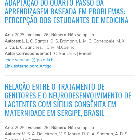
ADAPTAÇÃO DO QUARTO PASSO DA
APRENDIZAGEM BASEADA EM PROBLEMAS:
PERCEPÇÃO DOS ESTUDANTES DE MEDICINA
Ano:
2025 |
Volume:
26 |
Número:
Não se aplica
Autores:
L. L. C. Santos, O. S. Erdmann, L. M. G. Caneppele, M. X.
Silva, L. C. Sanches, I. C. M. M.Coelho
Autor Correspondente:
L. C. Sanches |
E-mail:
leide.sanches@fpp.edu.br
Link externo para Artigo
RELAÇÃO ENTRE O TRATAMENTO DE
GENITORES E O NEURODESENVOLVIMENTO DE
LACTENTES COM SÍFILIS CONGÊNITA EM
MATERNIDADE EM SERGIPE, BRASIL
Ano:
2025 |
Volume:
26 |
Número:
Não se aplica
Autores:
M. S. A. Figueiredo, V. S. Moura, R. C. A. Santana, A. B. S.
Ribeiro, I. M. Dantas