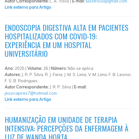
Autor Correspondente:
L. A. Trovó |
E-mail:
luisstrovo@gmail.com
Link externo para Artigo
ENDOSCOPIA DIGESTIVA ALTA EM PACIENTES
HOSPITALIZADOS COM COVID-19:
EXPERIÊNCIA EM UM HOSPITAL
UNIVERSITÁRIO
Ano:
2025 |
Volume:
26 |
Número:
Não se aplica
Autores:
J. R. P. Silva. R. J. Faria, J. M. S. Lima, V. M. Lima, F. B. Leonor,
F. S. B. Rodrigues
Autor Correspondente:
J. R. P. Silva |
E-mail:
jessicapires7@hotmail.com
Link externo para Artigo
HUMANIZAÇÃO EM UNIDADE DE TERAPIA
INTENSIVA: PERCEPÇÕES DA ENFERMAGEM À
LUZ DE WANDA HORTA