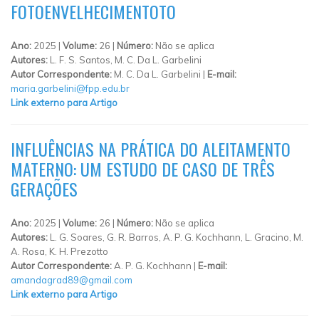
FOTOENVELHECIMENTOTO
Ano:
2025 |
Volume:
26 |
Número:
Não se aplica
Autores:
L. F. S. Santos, M. C. Da L. Garbelini
Autor Correspondente:
M. C. Da L. Garbelini |
E-mail:
maria.garbelini@fpp.edu.br
Link externo para Artigo
INFLUÊNCIAS NA PRÁTICA DO ALEITAMENTO
MATERNO: UM ESTUDO DE CASO DE TRÊS
GERAÇÕES
Ano:
2025 |
Volume:
26 |
Número:
Não se aplica
Autores:
L. G. Soares, G. R. Barros, A. P. G. Kochhann, L. Gracino, M.
A. Rosa, K. H. Prezotto
Autor Correspondente:
A. P. G. Kochhann |
E-mail:
amandagrad89@gmail.com
Link externo para Artigo