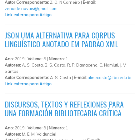
Autor Correspondente:
Z. O. N Carneiro |
E-mail:
zenaide.novais@gmail.com
Link externo para Artigo
JSON UMA ALTERNATIVA PARA CORPUS
LINGUÍSTICO ANOTADO EM PADRÃO XML
Ano:
2019 |
Volume:
8 |
Número:
1
Autores:
A. S. Costa, B. S. Costa, R. P. Damaceno, C. Namiuti, J. V.
Santos
Autor Correspondente:
A. S. Costa |
E-mail:
alinecosta@ifba.edu.br
Link externo para Artigo
DISCURSOS, TEXTOS Y REFLEXIONES PARA
UNA FORMACIÓN BIBLIOTECARIA CRÍTICA
Ano:
2019 |
Volume:
8 |
Número:
1
Autores:
M. E. M. Valdunciel