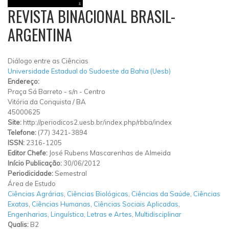
REVISTA BINACIONAL BRASIL-
ARGENTINA
Diálogo entre as Ciências
Universidade Estadual do Sudoeste da Bahia (Uesb)
Endereço:
Praça Sá Barreto
-
s/n
-
Centro
Vitória da Conquista
/
BA
45000625
Site:
http://periodicos2.uesb.br/index.php/rbba/index
Telefone:
(77) 3421-3894
ISSN:
2316-1205
Editor Chefe:
José Rubens Mascarenhas de Almeida
Início Publicação:
30/06/2012
Periodicidade:
Semestral
Área de Estudo
Ciências Agrárias
,
Ciências Biológicas
,
Ciências da Saúde
,
Ciências
Exatas
,
Ciências Humanas
,
Ciências Sociais Aplicadas
,
Engenharias
,
Linguística, Letras e Artes
,
Multidisciplinar
Qualis:
B2