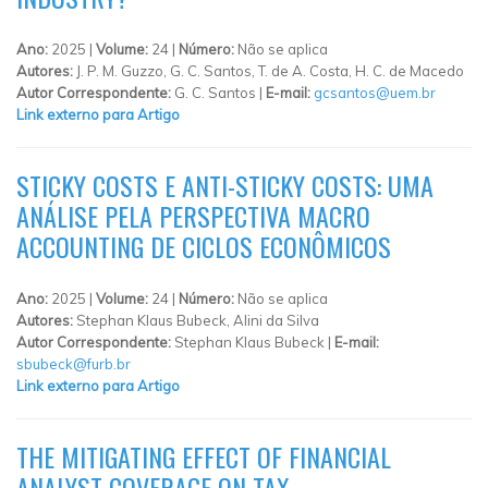
Ano:
2025 |
Volume:
24 |
Número:
Não se aplica
Autores:
J. P. M. Guzzo, G. C. Santos, T. de A. Costa, H. C. de Macedo
Autor Correspondente:
G. C. Santos |
E-mail:
gcsantos@uem.br
Link externo para Artigo
STICKY COSTS E ANTI-STICKY COSTS: UMA
ANÁLISE PELA PERSPECTIVA MACRO
ACCOUNTING DE CICLOS ECONÔMICOS
Ano:
2025 |
Volume:
24 |
Número:
Não se aplica
Autores:
Stephan Klaus Bubeck, Alini da Silva
Autor Correspondente:
Stephan Klaus Bubeck |
E-mail:
sbubeck@furb.br
Link externo para Artigo
THE MITIGATING EFFECT OF FINANCIAL
ANALYST COVERAGE ON TAX