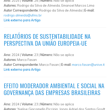
Ano:
2025 |
Volume:
24 |
Número:
Não se aplica
Autores:
Rodrigo da Silva de Almeida, Emanoel Marcos Lima
Autor Correspondente:
Rodrigo da Silva de Almeida |
E-mail:
rodrigo.almeida@ufms.br
Link externo para Artigo
RELATÓRIOS DE SUSTENTABILIDADE NA
PERSPECTIVA DA UNIÃO EUROPEIA-UE
Ano:
2024 |
Volume:
23 |
Número:
Não se aplica
Autores:
Marco Fasan
Autor Correspondente:
Marco Fasan |
E-mail:
marco.fasan@unive.it
Link externo para Artigo
EFEITO MODERADOR AMBIENTAL E SOCIAL NA
GOVERNANÇA DAS EMPRESAS BRASILEIRAS
Ano:
2024 |
Volume:
23 |
Número:
Não se aplica
Autores:
Yvelise Giacomello Piccinin, Jonas Adriel dos Santos Grodt,