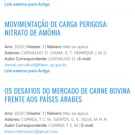
Link externo para Artigo
MOVIMENTAÇÃO DE CARGA PERIGOSA:
NITRATO DE AMÔNIA
Ano:
2020 |
Volume:
3 |
Número:
Não se aplica
Autores:
CARVALHO, D.; GAMA, G. T.; HENRIQUE, J. M. G.
Autor Correspondente:
CARVALHO, D. |
E-mail:
daniel.carvalho8@fatec.sp.gov.br
Link externo para Artigo
OS DESAFIOS DO MERCADO DE CARNE BOVINA
FRENTE AOS PAÍSES ÁRABES
Ano:
2020 |
Volume:
3 |
Número:
Não se aplica
Autores:
CORREA, T. C. M.; SANTOS, G. S.; SILVA, M. H. R.
Autor Correspondente:
CORREA, T. C. M. |
E-mail:
thaiscristinaomc@gmail.com