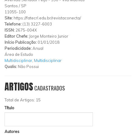
Santos
/
SP
11055-100
Site:
https://fatecrl.edu.br/revistaconecta/
Telefone:
(13) 3227-6003
ISSN:
2675-004X
Editor Chefe:
Jorge Monteiro Junior
Início Publicação:
01/01/2018
Periodicidade:
Anual
Área de Estudo
Multidisciplinar
,
Multidisciplinar
Qualis:
Não Possui
ARTIGOS
CADASTRADOS
Total de Artigos: 15
Título
Autores