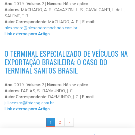
Ano:
2019 |
Volume:
2 |
Número:
Não se aplica
Autores:
MACHADO, A. R.; CAVAZZINI, L. S.; CAVALCANTI, L. de L.;
SALEME, E. R.
Autor Correspondente:
MACHADO, A. R. |
E-mail:
alexandre@alexandremachado.com.br
Link externo para Artigo
O TERMINAL ESPECIALIZADO DE VEÍCULOS NA
EXPORTAÇÃO BRASILEIRA: O CASO DO
TERMINAL SANTOS BRASIL
Ano:
2019 |
Volume:
2 |
Número:
Não se aplica
Autores:
FARIAS, S.; RAYMUNDO, J. C.
Autor Correspondente:
RAYMUNDO, J. C. |
E-mail:
juliocesar@fatecpg.com.br
Link externo para Artigo
PÁGINAS
1
2
»