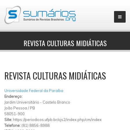
REVISTA CULTURAS MIDIÁTICAS
▼
REVISTA CULTURAS MIDIÁTICAS
Universidade Federal da Paraíba
Endereço:
Jardim Universitário
-
Castelo Branco
João Pessoa
/
PB
58051-900
Site:
https://periodicos.ufpb.br/ojs2/index.php/cm/index
Telefone:
(81) 8856-8988