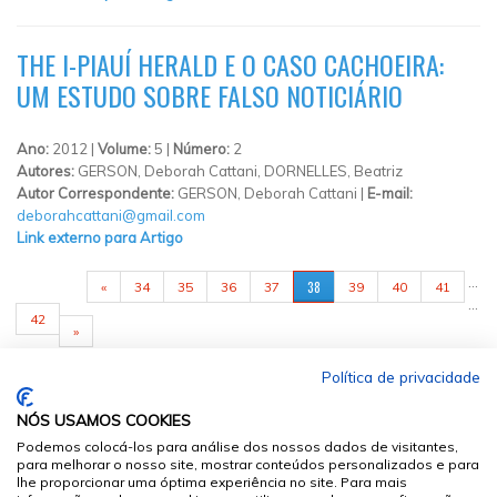
THE I-PIAUÍ HERALD E O CASO CACHOEIRA:
UM ESTUDO SOBRE FALSO NOTICIÁRIO
Ano:
2012 |
Volume:
5 |
Número:
2
Autores:
GERSON, Deborah Cattani, DORNELLES, Beatriz
Autor Correspondente:
GERSON, Deborah Cattani |
E-mail:
deborahcattani@gmail.com
Link externo para Artigo
PÁGINAS
…
38
«
34
35
36
37
39
40
41
…
42
»
Política de privacidade
NÓS USAMOS COOKIES
Podemos colocá-los para análise dos nossos dados de visitantes,
para melhorar o nosso site, mostrar conteúdos personalizados e para
lhe proporcionar uma óptima experiência no site. Para mais