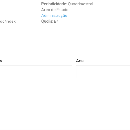
Periodicidade:
Quadrimestral
Área de Estudo
Administração
epad/index
Qualis:
B4
s
Ano