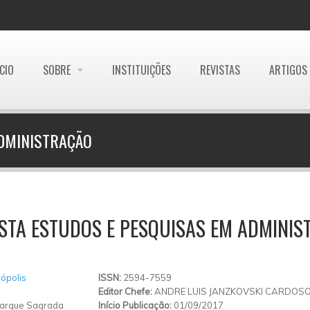
ÍCIO
SOBRE
INSTITUIÇÕES
REVISTAS
ARTIGOS
ADMINISTRAÇÃO
STA ESTUDOS E PESQUISAS EM ADMINI
ópolis
ISSN:
2594-7559
Editor Chefe:
ANDRE LUIS JANZKOVSKI CARDOS
arque Sagrada
Início Publicação:
01/09/2017