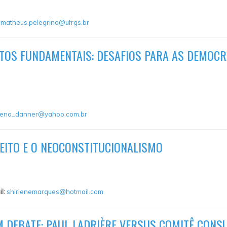
:
matheus.pelegrino@ufrgs.br
ITOS FUNDAMENTAIS: DESAFIOS PARA AS DEMOCR
leno_danner@yahoo.com.br
EITO E O NEOCONSTITUCIONALISMO
il:
shirlenemarques@hotmail.com
 DEBATE: PAUL LADRIÈRE VERSUS COMITÊ CONSU