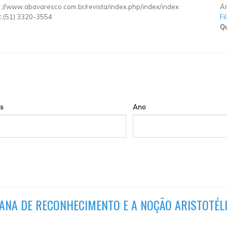
p://www.abavaresco.com.br/revista/index.php/index/index
Ár
:
(51) 3320-3554
Fi
Qu
s
Ano
ANA DE RECONHECIMENTO E A NOÇÃO ARISTOTÉLI