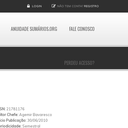
LOGIN
NÃO TEM CONTA?
REGISTRO
ANUIDADE SUMÁRIOS.ORG
FALE CONOSCO
PERDEU ACESSO?
SSN:
21781176
itor Chefe:
Agemir Bavaresco
ício Publicação:
30/06/2010
riodicidade:
Semestral