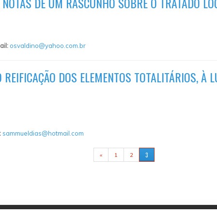
 NOTAS DE UM RASCUNHO SOBRE O TRATADO LÓG
ail:
osvaldino@yahoo.com.br
REIFICAÇÃO DOS ELEMENTOS TOTALITÁRIOS, À 
:
sammueldias@hotmail.com
3
«
1
2