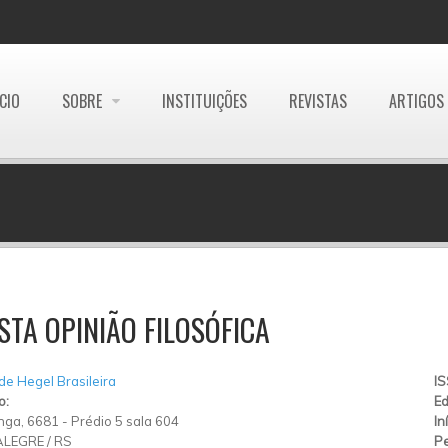
ÍCIO
SOBRE
INSTITUIÇÕES
REVISTAS
ARTIGOS
STA OPINIÃO FILOSÓFICA
e Hegel Brasileira
I
o:
Ed
anga, 6681 - Prédio 5 sala 604
In
ALEGRE
/
RS
Pe