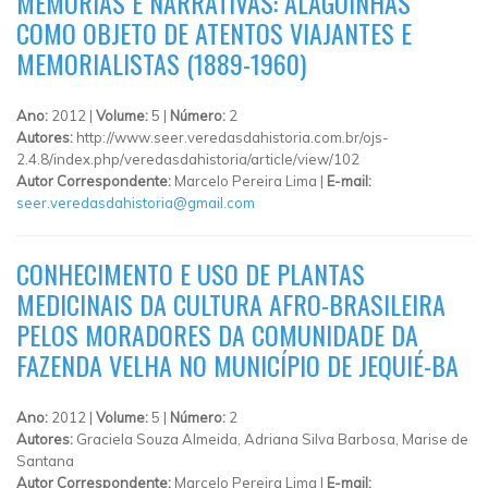
MEMÓRIAS E NARRATIVAS: ALAGOINHAS
COMO OBJETO DE ATENTOS VIAJANTES E
MEMORIALISTAS (1889-1960)
Ano:
2012 |
Volume:
5 |
Número:
2
Autores:
http://www.seer.veredasdahistoria.com.br/ojs-
2.4.8/index.php/veredasdahistoria/article/view/102
Autor Correspondente:
Marcelo Pereira Lima |
E-mail:
seer.veredasdahistoria@gmail.com
CONHECIMENTO E USO DE PLANTAS
MEDICINAIS DA CULTURA AFRO-BRASILEIRA
PELOS MORADORES DA COMUNIDADE DA
FAZENDA VELHA NO MUNICÍPIO DE JEQUIÉ-BA
Ano:
2012 |
Volume:
5 |
Número:
2
Autores:
Graciela Souza Almeida, Adriana Silva Barbosa, Marise de
Santana
Autor Correspondente:
Marcelo Pereira Lima |
E-mail: