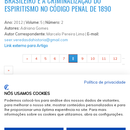
BRASILEIRO E A CRIMINALIZAÇÃO DO
ESPIRITISMO NO CÓDIGO PENAL DE 1890
Ano:
2012 |
Volume:
5 |
Número:
2
Autores:
Adriana Gomes
Autor Correspondente:
Marcelo Pereira Lima |
E-mail:
seer.veredasdahistoria@gmail.com
Link externo para Artigo
PÁGINAS
…
8
«
4
5
6
7
9
10
11
12
…
»
Política de privacidade
NÓS USAMOS COOKIES
Podemos colocá-los para análise dos nossos dados de visitantes,
para melhorar o nosso site, mostrar conteúdos personalizados e para
lhe proporcionar uma óptima experiência no site. Para mais
informações sobre os cookies que utilizamos, abra as configurações.