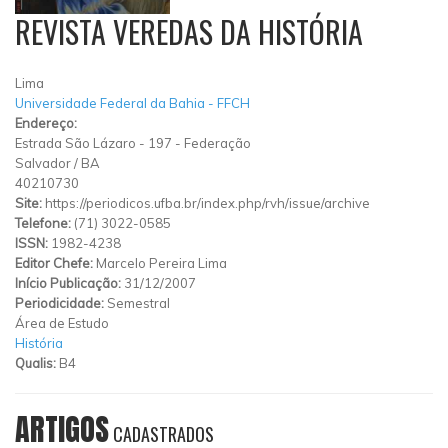
REVISTA VEREDAS DA HISTÓRIA
Lima
Universidade Federal da Bahia - FFCH
Endereço:
Estrada São Lázaro
-
197
-
Federação
Salvador
/
BA
40210730
Site:
https://periodicos.ufba.br/index.php/rvh/issue/archive
Telefone:
(71) 3022-0585
ISSN:
1982-4238
Editor Chefe:
Marcelo Pereira Lima
Início Publicação:
31/12/2007
Periodicidade:
Semestral
Área de Estudo
História
Qualis:
B4
ARTIGOS
CADASTRADOS