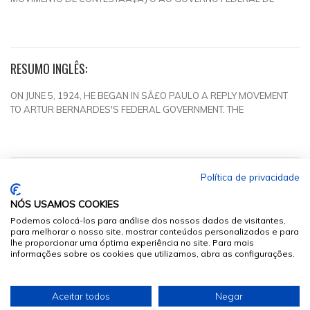
RESUMO INGLÊS:
ON JUNE 5, 1924, HE BEGAN IN SÃ£O PAULO A REPLY MOVEMENT
TO ARTUR BERNARDES'S FEDERAL GOVERNMENT. THE
Política de privacidade
NÓS USAMOS COOKIES
Podemos colocá-los para análise dos nossos dados de visitantes,
para melhorar o nosso site, mostrar conteúdos personalizados e para
lhe proporcionar uma óptima experiência no site. Para mais
informações sobre os cookies que utilizamos, abra as configurações.
© 2026
Sumários.org
. Todos os Direitos Reservados
Aceitar todos
Negar
Desenvolvido por