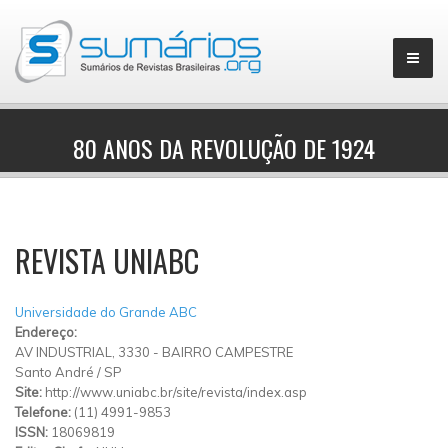
80 ANOS DA REVOLUÇÃO DE 1924
▼
REVISTA UNIABC
Universidade do Grande ABC
Endereço:
AV INDUSTRIAL, 3330 - BAIRRO CAMPESTRE
Santo André
/
SP
Site:
http://www.uniabc.br/site/revista/index.asp
Telefone:
(11) 4991-9853
ISSN:
18069819