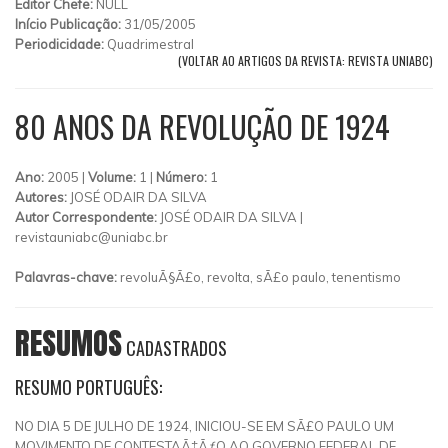
Editor Chefe:
NULL
Início Publicação:
31/05/2005
Periodicidade:
Quadrimestral
(VOLTAR AO ARTIGOS DA REVISTA: REVISTA UNIABC)
80 ANOS DA REVOLUÇÃO DE 1924
Ano:
2005 |
Volume:
1 |
Número:
1
Autores:
JOSÉ ODAIR DA SILVA
Autor Correspondente:
JOSÉ ODAIR DA SILVA |
revistauniabc@uniabc.br
Palavras-chave:
revoluÃ§Ã£o, revolta, sÃ£o paulo, tenentismo
RESUMOS
CADASTRADOS
RESUMO PORTUGUÊS:
NO DIA 5 DE JULHO DE 1924, INICIOU-SE EM SÃ£O PAULO UM
MOVIMENTO DE CONTESTAÃ‡ÃƒO AO GOVERNO FEDERAL DE