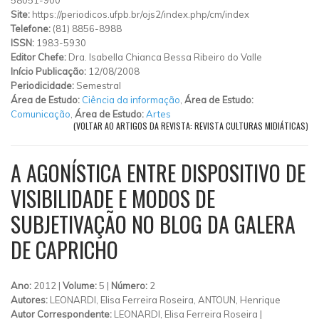
Site:
https://periodicos.ufpb.br/ojs2/index.php/cm/index
Telefone:
(81) 8856-8988
ISSN:
1983-5930
Editor Chefe:
Dra. Isabella Chianca Bessa Ribeiro do Valle
Início Publicação:
12/08/2008
Periodicidade:
Semestral
Área de Estudo:
Ciência da informação
,
Área de Estudo:
Comunicação
,
Área de Estudo:
Artes
(VOLTAR AO ARTIGOS DA REVISTA: REVISTA CULTURAS MIDIÁTICAS)
A AGONÍSTICA ENTRE DISPOSITIVO DE
VISIBILIDADE E MODOS DE
SUBJETIVAÇÃO NO BLOG DA GALERA
DE CAPRICHO
Ano:
2012 |
Volume:
5 |
Número:
2
Autores:
LEONARDI, Elisa Ferreira Roseira, ANTOUN, Henrique
Autor Correspondente:
LEONARDI, Elisa Ferreira Roseira |