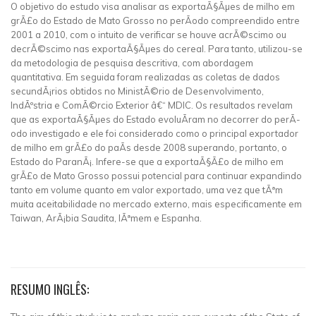
O objetivo do estudo visa analisar as exportaÃ§Ãµes de milho em
grÃ£o do Estado de Mato Grosso no perÃ­odo compreendido entre
2001 a 2010, com o intuito de verificar se houve acrÃ©scimo ou
decrÃ©scimo nas exportaÃ§Ãµes do cereal. Para tanto, utilizou-se
da metodologia de pesquisa descritiva, com abordagem
quantitativa. Em seguida foram realizadas as coletas de dados
secundÃ¡rios obtidos no MinistÃ©rio de Desenvolvimento,
IndÃºstria e ComÃ©rcio Exterior â€“ MDIC. Os resultados revelam
que as exportaÃ§Ãµes do Estado evoluÃ­ram no decorrer do perÃ­
odo investigado e ele foi considerado como o principal exportador
de milho em grÃ£o do paÃ­s desde 2008 superando, portanto, o
Estado do ParanÃ¡. Infere-se que a exportaÃ§Ã£o de milho em
grÃ£o de Mato Grosso possui potencial para continuar expandindo
tanto em volume quanto em valor exportado, uma vez que tÃªm
muita aceitabilidade no mercado externo, mais especificamente em
Taiwan, ArÃ¡bia Saudita, IÃªmem e Espanha.
RESUMO INGLÊS: