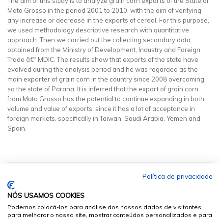
The aim of this study is to analyze grain corn exports of the State of
Mato Grosso in the period 2001 to 2010, with the aim of verifying
any increase or decrease in the exports of cereal. For this purpose,
we used methodology descriptive research with quantitative
approach. Then we carried out the collecting secondary data
obtained from the Ministry of Development, Industry and Foreign
Trade â€“ MDIC. The results show that exports of the state have
evolved during the analysis period and he was regarded as the
main exporter of grain corn in the country since 2008 overcoming,
so the state of Parana. It is inferred that the export of grain corn
from Mato Grosso has the potential to continue expanding in both
volume and value of exports, since it has a lot of acceptance in
foreign markets, specifically in Taiwan, Saudi Arabia, Yemen and
Spain.
Política de privacidade
NÓS USAMOS COOKIES
Podemos colocá-los para análise dos nossos dados de visitantes,
para melhorar o nosso site, mostrar conteúdos personalizados e para