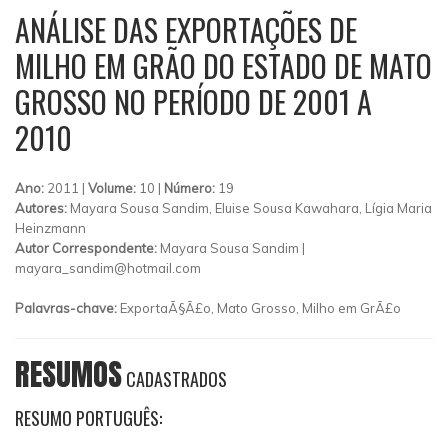
ANÁLISE DAS EXPORTAÇÕES DE
MILHO EM GRÃO DO ESTADO DE MATO
GROSSO NO PERÍODO DE 2001 A
2010
Ano:
2011 |
Volume:
10 |
Número:
19
Autores:
Mayara Sousa Sandim, Eluise Sousa Kawahara, Lígia Maria
Heinzmann
Autor Correspondente:
Mayara Sousa Sandim |
mayara_sandim@hotmail.com
Palavras-chave:
ExportaÃ§Ã£o, Mato Grosso, Milho em GrÃ£o
RESUMOS
CADASTRADOS
RESUMO PORTUGUÊS: