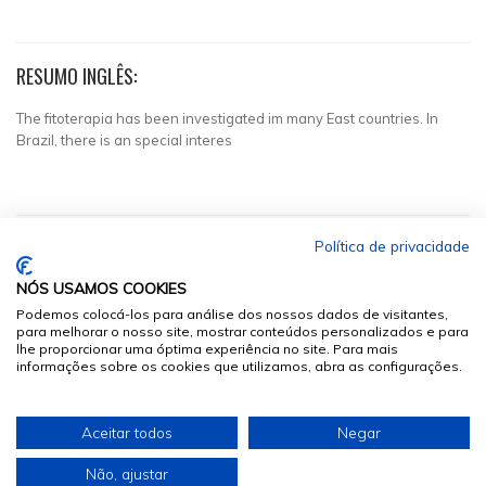
RESUMO INGLÊS:
The fitoterapia has been investigated im many East countries. In
Brazil, there is an special interes
Política de privacidade
NÓS USAMOS COOKIES
Podemos colocá-los para análise dos nossos dados de visitantes,
para melhorar o nosso site, mostrar conteúdos personalizados e para
lhe proporcionar uma óptima experiência no site. Para mais
informações sobre os cookies que utilizamos, abra as configurações.
© 2026
Sumários.org
. Todos os Direitos Reservados
Aceitar todos
Negar
Desenvolvido por
Não, ajustar