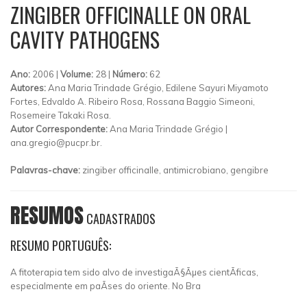
ZINGIBER OFFICINALLE ON ORAL
CAVITY PATHOGENS
Ano:
2006 |
Volume:
28 |
Número:
62
Autores:
Ana Maria Trindade Grégio, Edilene Sayuri Miyamoto
Fortes, Edvaldo A. Ribeiro Rosa, Rossana Baggio Simeoni,
Rosemeire Takaki Rosa.
Autor Correspondente:
Ana Maria Trindade Grégio |
ana.gregio@pucpr.br
.
Palavras-chave:
zingiber officinalle, antimicrobiano, gengibre
RESUMOS
CADASTRADOS
RESUMO PORTUGUÊS:
A fitoterapia tem sido alvo de investigaÃ§Ãµes cientÃ­ficas,
especialmente em paÃ­ses do oriente. No Bra