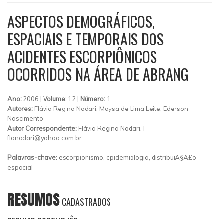
ASPECTOS DEMOGRÁFICOS,
ESPACIAIS E TEMPORAIS DOS
ACIDENTES ESCORPIÔNICOS
OCORRIDOS NA ÁREA DE ABRANG
Ano:
2006 |
Volume:
12 |
Número:
1
Autores:
Flávia Regina Nodari, Maysa de Lima Leite, Ederson
Nascimento
Autor Correspondente:
Flávia Regina Nodari, |
flanodari@yahoo.com.br
Palavras-chave:
escorpionismo, epidemiologia, distribuiÃ§Ã£o
espacial
RESUMOS
CADASTRADOS