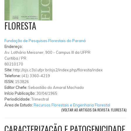
FLORESTA
Fundação de Pesquisas Florestais do Paraná
Endereço:
Av. Lothário Meissner, 900 - Campus III da UFPR
Curitiba
/
PR
80210170
Site:
http://ojs.c3sl.ufpr.br/ojs2/index.php/floresta/index
Telefone:
(41) 3360-4219
ISSN:
153826
Editor Chefe:
Sebastião do Amaral Machado
Início Publicação:
30/04/1965
Periodicidade:
Trimestral
Área de Estudo:
Recursos Florestais e Engenharia Florestal
(VOLTAR AO ARTIGOS DA REVISTA: FLORESTA)
CARACTERIZAÇÃO E PATOGENICIDADE