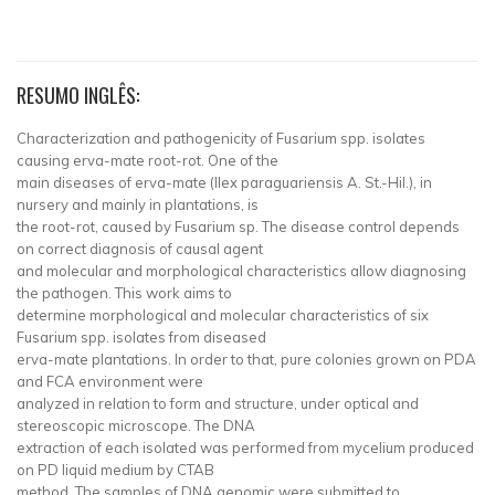
RESUMO INGLÊS:
Characterization and pathogenicity of Fusarium spp. isolates
causing erva-mate root-rot. One of the
main diseases of erva-mate (Ilex paraguariensis A. St.-Hil.), in
nursery and mainly in plantations, is
the root-rot, caused by Fusarium sp. The disease control depends
on correct diagnosis of causal agent
and molecular and morphological characteristics allow diagnosing
the pathogen. This work aims to
determine morphological and molecular characteristics of six
Fusarium spp. isolates from diseased
erva-mate plantations. In order to that, pure colonies grown on PDA
and FCA environment were
analyzed in relation to form and structure, under optical and
stereoscopic microscope. The DNA
extraction of each isolated was performed from mycelium produced
on PD liquid medium by CTAB
method. The samples of DNA genomic were submitted to