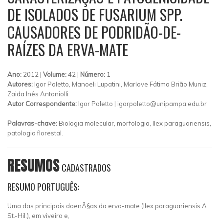
DE ISOLADOS DE FUSARIUM SPP.
CAUSADORES DE PODRIDÃO-DE-
RAÍZES DA ERVA-MATE
Ano:
2012 |
Volume:
42 |
Número:
1
Autores:
Igor Poletto, Manoeli Lupatini, Marlove Fátima Brião Muniz,
Zaida Inês Antoniolli
Autor Correspondente:
Igor Poletto |
igorpoletto@unipampa.edu.br
Palavras-chave:
Biologia molecular, morfologia, Ilex paraguariensis,
patologia florestal.
RESUMOS
CADASTRADOS
RESUMO PORTUGUÊS:
Uma das principais doenÃ§as da erva-mate (Ilex paraguariensis A.
St.-Hil.), em viveiro e,