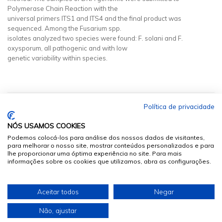
Polymerase Chain Reaction with the
universal primers ITS1 and ITS4 and the final product was
sequenced. Among the Fusarium spp.
isolates analyzed two species were found: F. solani and F.
oxysporum, all pathogenic and with low
genetic variability within species.
Política de privacidade
NÓS USAMOS COOKIES
Podemos colocá-los para análise dos nossos dados de visitantes,
para melhorar o nosso site, mostrar conteúdos personalizados e para
lhe proporcionar uma óptima experiência no site. Para mais
informações sobre os cookies que utilizamos, abra as configurações.
© 2026
Sumários.org
. Todos os Direitos Reservados
Aceitar todos
Negar
Desenvolvido por
Não, ajustar