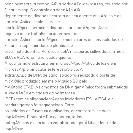
principalmente, a campo, Ã© a podridÃ£o-de-raÃ­zes, causada por
Fusarium spp. O controle da doenÃ§a Ã©
dependente da diagnose correta de seu agente etiolÃ³gico e as
caracterÃ­sticas moleculares e
morfolÃ³gicas permitem diagnosticar o patÃ³geno. Assim, o
objetivo deste trabalho foi determinar as
caracterÃ­sticas morfolÃ³gicas e moleculares de seis isolados de
Fusarium spp. oriundos de plantios de
erva-mate doentes. Para isso, colÃ´nias puras cultivadas em meio
BDA e FCA foram analisadas quanto
Ã sua forma e estrutura, em microscÃ³pio Ã³ptico de luz e em
microscÃ³pio binocular estereoscÃ³pico. A
extraÃ§Ã£o de DNA de cada isolado foi realizada a partir de
micÃ©lio produzido em meio lÃ­quido BD pelo
mÃ©todo CTAB. As amostras de DNA genÃ´mico foram submetidas
Ã reaÃ§Ã£o em cadeia da polimerase
(PCR) com os oligonucleotÃ­deos iniciadores ITS1 e ITS4, e o
produto gerado foi sequenciado. Entre
os isolados de Fusarium analisados, encontraram-se duas
espÃ©cies: F. solani e F. oxysporum, todas
patogÃªnicos e com baixa variabilidade genÃ©tica dentro da
espÃ©cie.