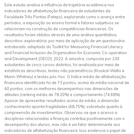
Este estudo analisa a influência da trajetória acadêmica nos
indicadores de alfabetização financeira de estudantes da
Faculdade Três Pontas (Fateps), explorando como o avanço entre
períodos, a exposição ao ensino formal e fatores subjetivos se
relacionam na construção de competências financeiras. Os
resultados foram obtidos através de uma análise quantitativa,
descritivo-exploratória, por meio de aplicação de um questionário
estruturado, adaptado do Toolkit for Measuring Financial Literacy
and Financial Inclusion da Organisation for Economic Co-operation
and Development [OECD], 2022. A amostra, composta por 230
estudantes de cinco cursos distintos, foi analisada por meio de
estatísticas descritivas, testes não paramétricos (Kruskal-Wallis e
Mann-Whitney) e testes pós-hoc. O índice médio de alfabetização
financeira identificado foi de 73 pontos, acima da média nacional de
60 pontos, com os melhores desempenhos nas dimensões de
atitudes (ranking médio de 78,20%) e comportamento (74,68%).
Apesar de apresentar resultados acima da média, a dimensão
conhecimento aponta fragilidades (68,75%), sobretudo quanto à
compreensão de investimentos. Observou-se que o acesso a
disciplinas relacionadas a finanças contribui positivamente com o
desempenho dos alunos, mas não é um fator determinante aos
indicadores de alfabetização financeira. Isso evidencia o papel de