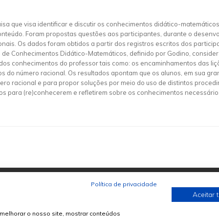
sa que visa identificar e discutir os conhecimentos didático-matemátic
onteúdo. Foram propostas questões aos participantes, durante o desenvol
is. Os dados foram obtidos a partir dos registros escritos dos particip
elo de Conhecimentos Didático-Matemáticos, definido por Godino, consid
 dos conhecimentos do professor tais como: os encaminhamentos das liçõ
os do número racional. Os resultados apontam que os alunos, em sua gra
o racional e para propor soluções por meio do uso de distintos proced
os para (re)conhecerem e refletirem sobre os conhecimentos necessários
Política de privacidade
Aceitar 
melhorar o nosso site, mostrar conteúdos