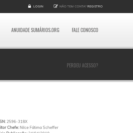
LOGIN
NÃO TEM CONTA?
REGISTRO
ANUIDADE SUMÁRIOS.ORG
FALE CONOSCO
PERDEU ACESSO?
SSN:
2596-318X
itor Chefe:
Nilce Fátima Scheffer