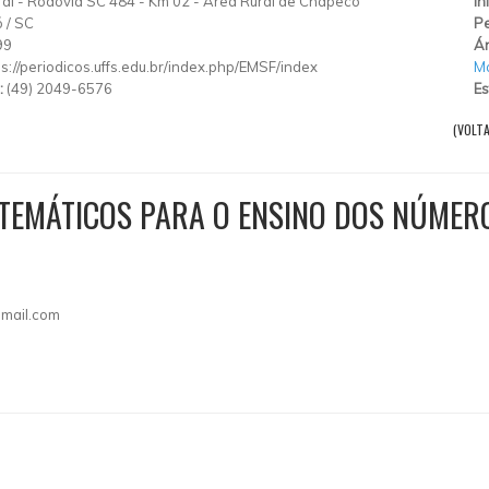
al
-
Rodovia SC 484 - Km 02
-
Área Rural de Chapecó
In
ó
/
SC
Pe
99
Ár
ps://periodicos.uffs.edu.br/index.php/EMSF/index
M
:
(49) 2049-6576
Es
(VOLT
TEMÁTICOS PARA O ENSINO DOS NÚMER
gmail.com