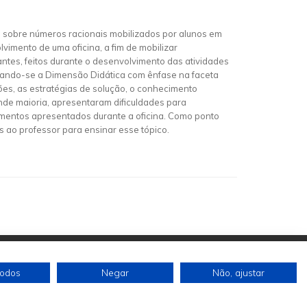
os sobre números racionais mobilizados por alunos em
vimento de uma oficina, a fim de mobilizar
antes, feitos durante o desenvolvimento das atividades
erando-se a Dimensão Didática com ênfase na faceta
es, as estratégias de solução, o conhecimento
nde maioria, apresentaram dificuldades para
imentos apresentados durante a oficina. Como ponto
 ao professor para ensinar esse tópico.
todos
Negar
Não, ajustar