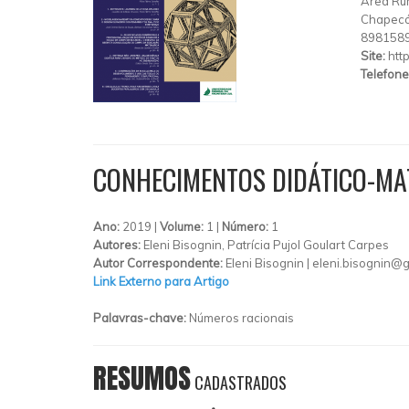
Área Rur
Chapec
898158
Site:
htt
Telefone
CONHECIMENTOS DIDÁTICO-MA
Ano:
2019 |
Volume:
1 |
Número:
1
Autores:
Eleni Bisognin, Patrícia Pujol Goulart Carpes
Autor Correspondente:
Eleni Bisognin |
eleni.bisognin@
Link Externo para Artigo
Palavras-chave:
Números racionais
RESUMOS
CADASTRADOS