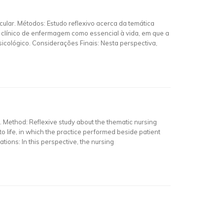
ular. Métodos: Estudo reflexivo acerca da temática
 clínico de enfermagem como essencial à vida, em que a
sicológico. Considerações Finais: Nesta perspectiva,
e. Method: Reflexive study about the thematic nursing
l to life, in which the practice performed beside patient
tions: In this perspective, the nursing