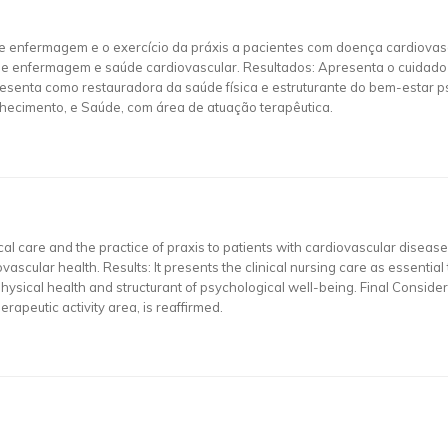
de enfermagem e o exercício da práxis a pacientes com doença cardiovasc
 de enfermagem e saúde cardiovascular. Resultados: Apresenta o cuidado
resenta como restauradora da saúde física e estruturante do bem-estar p
ecimento, e Saúde, com área de atuação terapêutica.
cal care and the practice of praxis to patients with cardiovascular diseas
diovascular health. Results: It presents the clinical nursing care as essentia
hysical health and structurant of psychological well-being. Final Considera
erapeutic activity area, is reaffirmed.