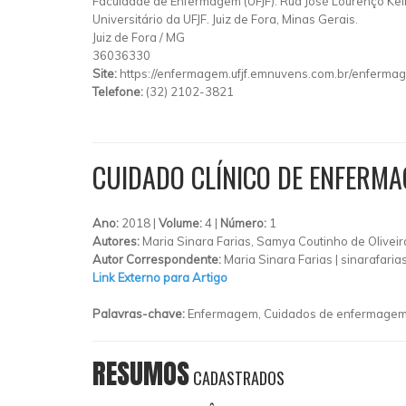
Faculdade de Enfermagem (UFJF). Rua José Lourenço Kel
Universitário da UFJF. Juiz de Fora, Minas Gerais.
Juiz de Fora
/
MG
36036330
Site:
https://enfermagem.ufjf.emnuvens.com.br/enferma
Telefone:
(32) 2102-3821
CUIDADO CLÍNICO DE ENFERMA
Ano:
2018 |
Volume:
4 |
Número:
1
Autores:
Maria Sinara Farias, Samya Coutinho de Oliveira
Autor Correspondente:
Maria Sinara Farias |
sinarafari
Link Externo para Artigo
Palavras-chave:
Enfermagem, Cuidados de enfermagem, 
RESUMOS
CADASTRADOS