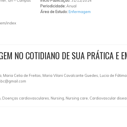
mer, s/n – Campus
Início Publicação:
31/12/2014
Periodicidade:
Anual
Área de Estudo:
Enfermagem
gem/index
GEM NO COTIDIANO DE SUA PRÁTICA E 
, Maria Celia de Freitas, Maria Vilani Cavalcante Guedes, Lucia de Fátima
asbc@gmail.com
Doenças cardiovasculares, Nursing, Nursing care, Cardiovascular dise