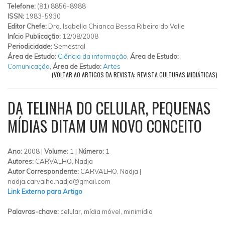
Telefone:
(81) 8856-8988
ISSN:
1983-5930
Editor Chefe:
Dra. Isabella Chianca Bessa Ribeiro do Valle
Início Publicação:
12/08/2008
Periodicidade:
Semestral
Área de Estudo:
Ciência da informação
,
Área de Estudo:
Comunicação
,
Área de Estudo:
Artes
(VOLTAR AO ARTIGOS DA REVISTA: REVISTA CULTURAS MIDIÁTICAS)
DA TELINHA DO CELULAR, PEQUENAS
MÍDIAS DITAM UM NOVO CONCEITO
Ano:
2008 |
Volume:
1 |
Número:
1
Autores:
CARVALHO, Nadja
Autor Correspondente:
CARVALHO, Nadja |
nadja.carvalho.nadja@gmail.com
Link Externo para Artigo
Palavras-chave:
celular, mídia móvel, minimídia