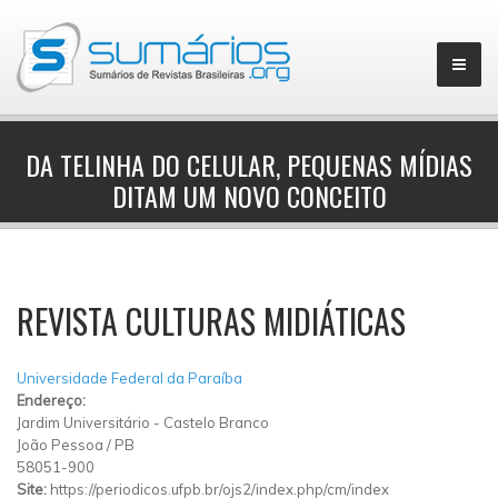
DA TELINHA DO CELULAR, PEQUENAS MÍDIAS
DITAM UM NOVO CONCEITO
▼
REVISTA CULTURAS MIDIÁTICAS
Universidade Federal da Paraíba
Endereço:
Jardim Universitário
-
Castelo Branco
João Pessoa
/
PB
58051-900
Site:
https://periodicos.ufpb.br/ojs2/index.php/cm/index