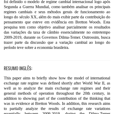
foi definido o modelo de regime cambial internacional logo após
Segunda a Guerra Mundial, como também analisar os principais
regimes cambiais e seus métodos gerais de funcionamento ao
longo do século XX, além do mais exibir parte da contribuição do
pensamento que esteve em evidência em Bretton Woods. Esta
pesquisa tem como objetivo analisar parcialmente os resultados
das variações da taxa de câmbio essencialmente no entretempo
2009-2019, durante os Governos Dilma-Temer. Outrossim, busca
trazer parte da discussão que a variação cambial ao longo do
período teve sobre a economia brasileira.
RESUMO INGLÊS:
This paper aims to briefly show how the model of international
exchange rate regime was defined shortly after World War II, as
well as to analyze the main exchange rate regimes and their
general methods of operation throughout the 20th century, in
addition to showing part of the contribution of the thinking that
was in evidence at Bretton Woods. In addition, this research aims
to partially analyze the results of exchange rate variations
essentially between 2009-2019, during the Dilma-Temer