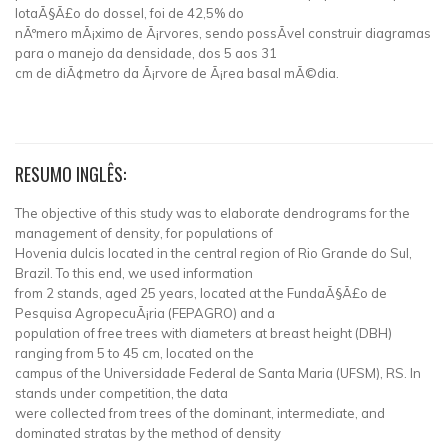
lotaÃ§Ã£o do dossel, foi de 42,5% do
nÃºmero mÃ¡ximo de Ã¡rvores, sendo possÃ­vel construir diagramas
para o manejo da densidade, dos 5 aos 31
cm de diÃ¢metro da Ã¡rvore de Ã¡rea basal mÃ©dia.
RESUMO INGLÊS:
The objective of this study was to elaborate dendrograms for the
management of density, for populations of
Hovenia dulcis located in the central region of Rio Grande do Sul,
Brazil. To this end, we used information
from 2 stands, aged 25 years, located at the FundaÃ§Ã£o de
Pesquisa AgropecuÃ¡ria (FEPAGRO) and a
population of free trees with diameters at breast height (DBH)
ranging from 5 to 45 cm, located on the
campus of the Universidade Federal de Santa Maria (UFSM), RS. In
stands under competition, the data
were collected from trees of the dominant, intermediate, and
dominated stratas by the method of density