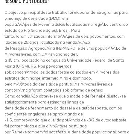
RESUMO PORTUGUÊS:
O objetivo principal deste trabalho foi elaborar dendrogramas para
o manejo de densidade (DMD), em
populaÃ§Ãµes de Hovenia dulcis localizadas na regiÃ£o central do
estado do Rio Grande do Sul, Brasil. Para
tanto, foram utilizadas informaÃ§Ãµes de dois povoamentos, com
idades de 25 anos, localizado na FundaÃ§Ã£o
de Pesquisa AgropecuÃ¡ria (FEPAGRO) e de uma populaÃ§Ã£o de
Ã¡rvores livres, com DAPs variando de 5
a 45 cm, localizado no campus da Universidade Federal de Santa
Maria (UFSM), RS. Nos povoamentos
sob concorrÃªncia, os dados foram coletados em Ã¡rvores dos
estratos dominante, intermediÃ¡rio e dominado,
pelo mÃ©todo da densidade pontual. As Ã¡rvores livres de
concorrÃªncia foram coletadas sob a forma de censo.
Como conclusÃ£o obteve-se que o modelo de Reineke ajustou-se
satisfatoriamente para estimar as linhas de
densidade de fechamento do dossel e de autodesbaste, com os
coeficientes angulares se aproximando de
-1,5, comprovando que a lei da potÃªncia de -3/2 de autodesbaste
foi contemplada e que a hipÃ³tese postulada
por Reineke tambem foi satisfeita. A densidade populacional, para a