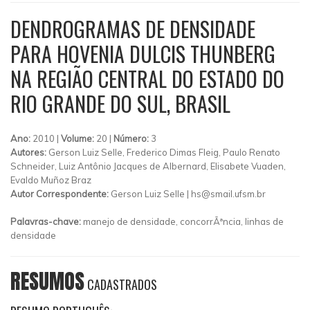
DENDROGRAMAS DE DENSIDADE
PARA HOVENIA DULCIS THUNBERG
NA REGIÃO CENTRAL DO ESTADO DO
RIO GRANDE DO SUL, BRASIL
Ano:
2010 |
Volume:
20 |
Número:
3
Autores:
Gerson Luiz Selle, Frederico Dimas Fleig, Paulo Renato
Schneider, Luiz Antônio Jacques de Albernard, Elisabete Vuaden,
Evaldo Muñoz Braz
Autor Correspondente:
Gerson Luiz Selle |
hs@smail.ufsm.br
Palavras-chave:
manejo de densidade, concorrÃªncia, linhas de
densidade
RESUMOS
CADASTRADOS