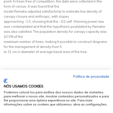
point. In trees free of competition, the data were collected in the
form of census. It was found that the
model Reineke adjusted satisfactorily to estimate line density of
canopy closure and anthropic, with slopes
approaching -1.5, showing that the -3/2 self -thinning power law
was contemplated and that the hypothesis postulated by Reineke
was also satisfied. The population density for canopy capacity was
42.5% of the
maximum number of trees, making it possible to construct diagrams
for the management of density from 5
to 31 cm in diameter of average basal area of the tree.
Política de privacidade
NÓS USAMOS COOKIES
Podemos colocá-los para análise dos nossos dados de visitantes,
para melhorar o nosso site, mostrar conteúdos personalizados e para
lhe proporcionar uma óptima experiência no site. Para mais
informações sobre os cookies que utilizamos, abra as configurações.