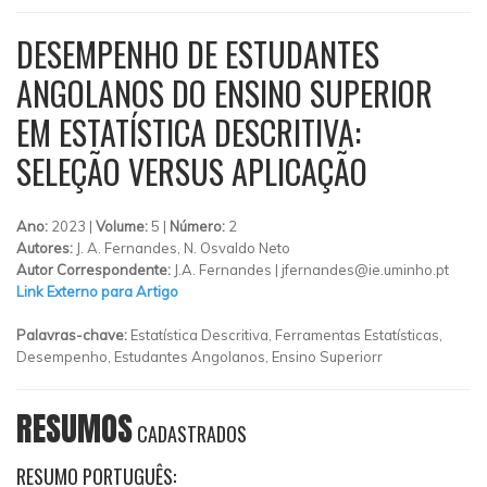
DESEMPENHO DE ESTUDANTES
ANGOLANOS DO ENSINO SUPERIOR
EM ESTATÍSTICA DESCRITIVA:
SELEÇÃO VERSUS APLICAÇÃO
Ano:
2023 |
Volume:
5 |
Número:
2
Autores:
J. A. Fernandes, N. Osvaldo Neto
Autor Correspondente:
J.A. Fernandes |
jfernandes@ie.uminho.pt
Link Externo para Artigo
Palavras-chave:
Estatística Descritiva, Ferramentas Estatísticas,
Desempenho, Estudantes Angolanos, Ensino Superiorr
RESUMOS
CADASTRADOS
RESUMO PORTUGUÊS: