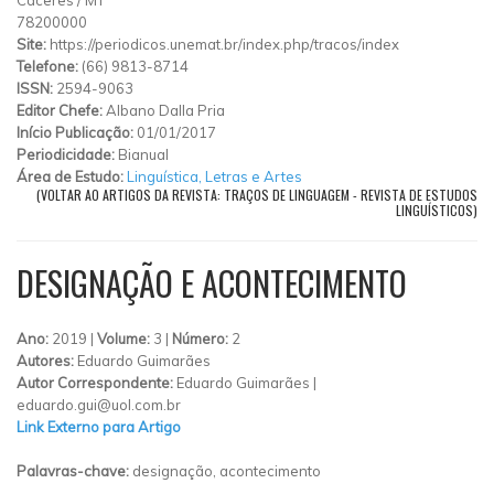
78200000
Site:
https://periodicos.unemat.br/index.php/tracos/index
Telefone:
(66) 9813-8714
ISSN:
2594-9063
Editor Chefe:
Albano Dalla Pria
Início Publicação:
01/01/2017
Periodicidade:
Bianual
Área de Estudo:
Linguística, Letras e Artes
(VOLTAR AO ARTIGOS DA REVISTA: TRAÇOS DE LINGUAGEM - REVISTA DE ESTUDOS
LINGUÍSTICOS)
DESIGNAÇÃO E ACONTECIMENTO
Ano:
2019 |
Volume:
3 |
Número:
2
Autores:
Eduardo Guimarães
Autor Correspondente:
Eduardo Guimarães |
eduardo.gui@uol.com.br
Link Externo para Artigo
Palavras-chave:
designação, acontecimento