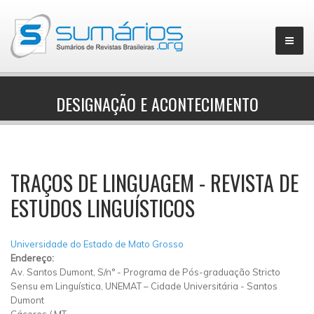
DESIGNAÇÃO E ACONTECIMENTO
▼
TRAÇOS DE LINGUAGEM - REVISTA DE
ESTUDOS LINGUÍSTICOS
Universidade do Estado de Mato Grosso
Endereço:
Av. Santos Dumont, S/n°
-
Programa de Pós-graduação Stricto
Sensu em Linguística, UNEMAT – Cidade Universitária
-
Santos
Dumont
Cáceres
/
MT