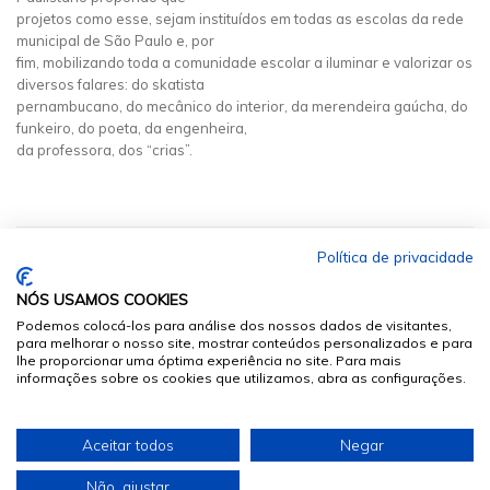
projetos como esse, sejam instituídos em todas as escolas da rede
municipal de São Paulo e, por
fim, mobilizando toda a comunidade escolar a iluminar e valorizar os
diversos falares: do skatista
pernambucano, do mecânico do interior, da merendeira gaúcha, do
funkeiro, do poeta, da engenheira,
da professora, dos “crias”.
Política de privacidade
NÓS USAMOS COOKIES
Podemos colocá-los para análise dos nossos dados de visitantes,
para melhorar o nosso site, mostrar conteúdos personalizados e para
lhe proporcionar uma óptima experiência no site. Para mais
informações sobre os cookies que utilizamos, abra as configurações.
© 2026
Sumários.org
. Todos os Direitos Reservados
Aceitar todos
Negar
Desenvolvido por
Não, ajustar