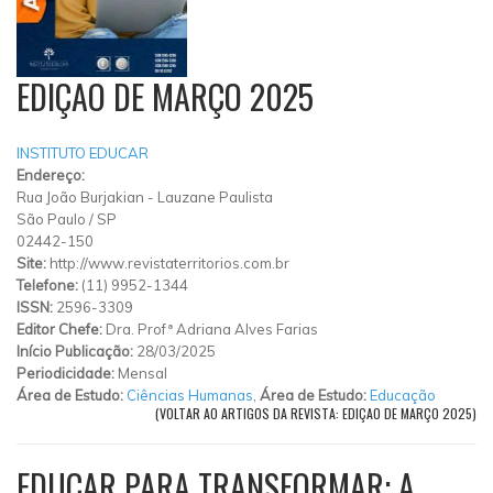
EDIÇAO DE MARÇO 2025
INSTITUTO EDUCAR
Endereço:
Rua João Burjakian
-
Lauzane Paulista
São Paulo
/
SP
02442-150
Site:
http://www.revistaterritorios.com.br
Telefone:
(11) 9952-1344
ISSN:
2596-3309
Editor Chefe:
Dra. Profª Adriana Alves Farias
Início Publicação:
28/03/2025
Periodicidade:
Mensal
Área de Estudo:
Ciências Humanas
,
Área de Estudo:
Educação
(VOLTAR AO ARTIGOS DA REVISTA: EDIÇAO DE MARÇO 2025)
EDUCAR PARA TRANSFORMAR: A