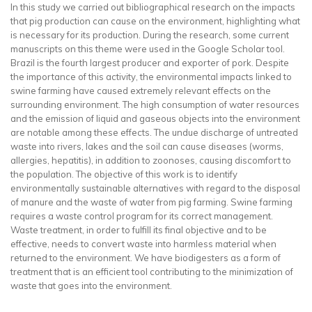
In this study we carried out bibliographical research on the impacts
that pig production can cause on the environment, highlighting what
is necessary for its production. During the research, some current
manuscripts on this theme were used in the Google Scholar tool.
Brazil is the fourth largest producer and exporter of pork. Despite
the importance of this activity, the environmental impacts linked to
swine farming have caused extremely relevant effects on the
surrounding environment. The high consumption of water resources
and the emission of liquid and gaseous objects into the environment
are notable among these effects. The undue discharge of untreated
waste into rivers, lakes and the soil can cause diseases (worms,
allergies, hepatitis), in addition to zoonoses, causing discomfort to
the population. The objective of this work is to identify
environmentally sustainable alternatives with regard to the disposal
of manure and the waste of water from pig farming. Swine farming
requires a waste control program for its correct management.
Waste treatment, in order to fulfill its final objective and to be
effective, needs to convert waste into harmless material when
returned to the environment. We have biodigesters as a form of
treatment that is an efficient tool contributing to the minimization of
waste that goes into the environment.