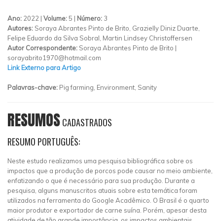
Ano:
2022 |
Volume:
5 |
Número:
3
Autores:
Soraya Abrantes Pinto de Brito, Grazielly Diniz Duarte,
Felipe Eduardo da Silva Sobral, Martin Lindsey Christoffersen
Autor Correspondente:
Soraya Abrantes Pinto de Brito |
sorayabrito1970@hotmail.com
Link Externo para Artigo
Palavras-chave:
Pig farming, Environment, Sanity
RESUMOS
CADASTRADOS
RESUMO PORTUGUÊS:
Neste estudo realizamos uma pesquisa bibliográfica sobre os
impactos que a produção de porcos pode causar no meio ambiente,
enfatizando o que é necessário para sua produção. Durante a
pesquisa, alguns manuscritos atuais sobre esta temática foram
utilizados na ferramenta do Google Acadêmico. O Brasil é o quarto
maior produtor e exportador de carne suína. Porém, apesar desta
atividade de tão grande importância, os impactos ambientais